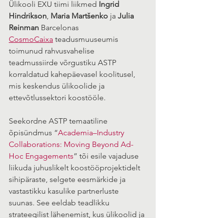
Ülikooli EXU tiimi liikmed 
Ingrid 
Hindrikson
, 
Maria Martšenko
 ja 
Julia 
Reinman
 Barcelonas 
CosmoCaixa
 teadusmuuseumis 
toimunud rahvusvahelise 
teadmussiirde võrgustiku ASTP 
korraldatud kahepäevasel koolitusel, 
mis keskendus ülikoolide ja 
ettevõtlussektori koostööle.
Seekordne ASTP temaatiline 
õpisündmus “
Academia–Industry 
Collaborations: Moving Beyond Ad-
Hoc Engagements
” tõi esile vajaduse 
liikuda juhuslikelt koostööprojektidelt 
sihipäraste, selgete eesmärkide ja 
vastastikku kasulike partnerluste 
suunas. See eeldab teadlikku 
strateegilist lähenemist, kus ülikoolid ja 