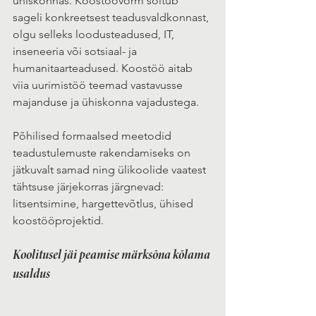
ühiskonnas. Koostöövorm sõltub 
sageli konkreetsest teadusvaldkonnast, 
olgu selleks loodusteadused, IT, 
inseneeria või sotsiaal- ja 
humanitaarteadused. Koostöö aitab 
viia uurimistöö teemad vastavusse 
majanduse ja ühiskonna vajadustega.
Põhilised formaalsed meetodid 
teadustulemuste rakendamiseks on 
jätkuvalt samad ning ülikoolide vaatest 
tähtsuse järjekorras järgnevad: 
litsentsimine, hargettevõtlus, ühised 
koostööprojektid. 
Koolitusel jäi peamise märksõna kõlama 
usaldus 