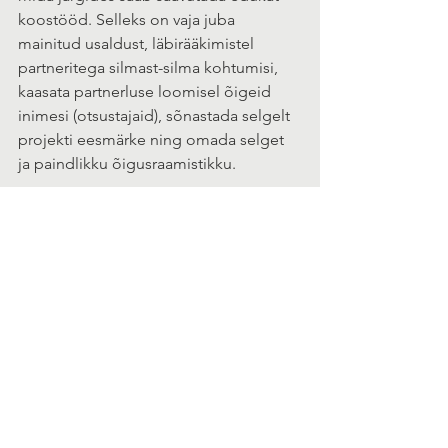
koostööd. Selleks on vaja juba 
mainitud usaldust, läbirääkimistel 
partneritega silmast-silma kohtumisi, 
kaasata partnerluse loomisel õigeid 
inimesi (otsustajaid), sõnastada selgelt 
projekti eesmärke ning omada selget 
ja paindlikku õigusraamistikku.
Eksponaat CosmoCaixa teadusmuuseumis.