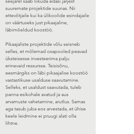
seejärel saab liikuda edasi järjest 
suuremate projektide suunas. Nii 
ettevõtjaile kui ka ülikoolide esindajaile 
on väärtuseks just pikaajaline, 
läbimõeldud koostöö. 
Pikaajaliste projektide võlu seisneb 
selles, et mõlemad osapooled peavad 
üksteisesse investeerima palju 
erinevaid ressursse. Teisisõnu, 
eesmärgiks on läbi pikaajalise koostöö 
vastastikuse usalduse saavutamine. 
Selleks, et usaldust saavutada, tuleb 
panna esikohale avatud ja aus 
arvamuste vahetamine, arutlus. Samas 
aga tasub juba eos arvestada, et ühise 
keele leidmine ei pruugi alati olla 
lihtne. 