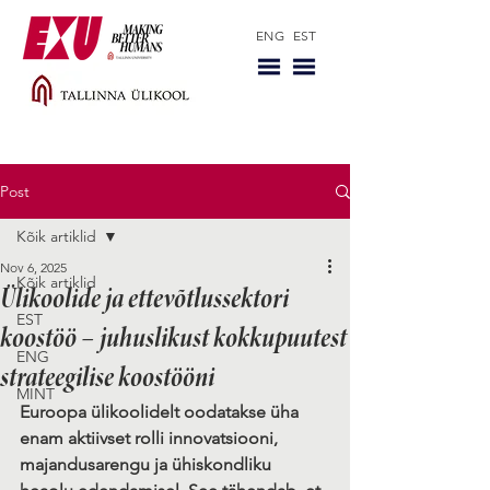
ENG
EST
Post
Kõik artiklid
Nov 6, 2025
Kõik artiklid
Ülikoolide ja ettevõtlussektori
EST
koostöö – juhuslikust kokkupuutest
ENG
strateegilise koostööni
MINT
Euroopa ülikoolidelt oodatakse üha 
enam aktiivset rolli innovatsiooni, 
majandusarengu ja ühiskondliku 