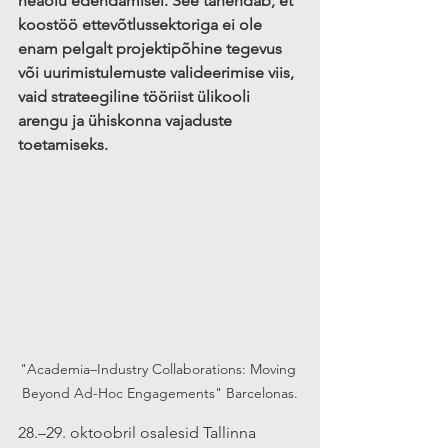
heaolu edendamisel. See tähendab, et 
koostöö ettevõtlussektoriga ei ole 
enam pelgalt projektipõhine tegevus 
või uurimistulemuste valideerimise viis, 
vaid strateegiline tööriist ülikooli 
arengu ja ühiskonna vajaduste 
toetamiseks.
"Academia–Industry Collaborations: Moving 
Beyond Ad-Hoc Engagements" Barcelonas.
28.–29. oktoobril osalesid Tallinna 