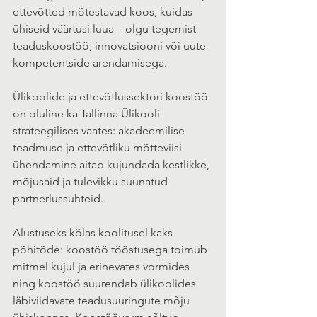
ettevõtted mõtestavad koos, kuidas 
ühiseid väärtusi luua – olgu tegemist 
teaduskoostöö, innovatsiooni või uute 
kompetentside arendamisega.
Ülikoolide ja ettevõtlussektori koostöö 
on oluline ka Tallinna Ülikooli 
strateegilises vaates: akadeemilise 
teadmuse ja ettevõtliku mõtteviisi 
ühendamine aitab kujundada kestlikke, 
mõjusaid ja tulevikku suunatud 
partnerlussuhteid.
Alustuseks kõlas koolitusel kaks 
põhitõde: koostöö tööstusega toimub 
mitmel kujul ja erinevates vormides 
ning koostöö suurendab ülikoolides 
läbiviidavate teadusuuringute mõju 