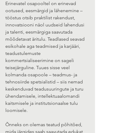
Erinevatel osapooltel on erinevad 
ootused, eesmärgid ja lähenemine – 
tööstus otsib praktilist rakendust, 
innovatsiooni näol uudseid lahendusi 
ja talenti, eesmärgiga saavutada 
mõõdetavat äritulu. Teadlased seavad 
esikohale aga teadmised ja karjääri, 
teadustulemuste 
kommertsialiseerimine on sageli 
teisejärguline. Tuues sisse veel 
kolmanda osapoole – teadmus- ja 
tehnosiirde spetsialistid – siis nemad 
keskenduvad teadusuuringute ja turu 
ühendamisele, intellektuaalomandi 
kaitsmisele ja institutsionaalse tulu 
loomisele. 
Õnneks on olemas teatud põhitõed, 
mida järgides saab saavutada edukat 