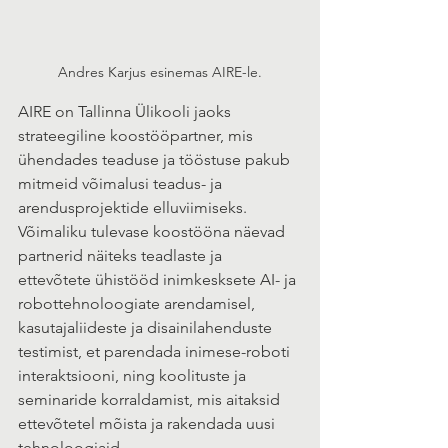
Andres Karjus esinemas AIRE-le.
AIRE on Tallinna Ülikooli jaoks 
strateegiline koostööpartner, mis 
ühendades teaduse ja tööstuse pakub 
mitmeid võimalusi teadus- ja 
arendusprojektide elluviimiseks. 
Võimaliku tulevase koostööna näevad 
partnerid näiteks teadlaste ja 
ettevõtete ühistööd inimkesksete AI- ja 
robottehnoloogiate arendamisel, 
kasutajaliideste ja disainilahenduste 
testimist, et parendada inimese-roboti 
interaktsiooni, ning koolituste ja 
seminaride korraldamist, mis aitaksid 
ettevõtetel mõista ja rakendada uusi 
tehnoloogiaid.