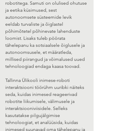
robotitega. Samuti on olulised ohutuse 
ja eetika küsimused, sest 
autonoomsete süsteemide levik 
eeldab turvaliste ja õiglastel 
põhimõtetel põhinevate lahenduste 
loomist. Lisaks tuleb pöörata 
tähelepanu ka sotsiaalsele õiglusele ja 
autonoomsusele, et määratleda, 
millised piirangud ja võimalused uued 
tehnoloogiad endaga kaasa toovad.  
Tallinna Ülikooli inimese-roboti 
interaktsiooni töörühm uuribki näiteks 
seda, kuidas inimesed reageerivad 
robotite liikumisele, välimusele ja 
interaktsiooniviisidele. Selleks 
kasutatakse pilgujälgimise 
tehnoloogiat, et analüüsida, kuidas 
inimesed suunavad oma tähelepanu ja 