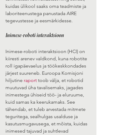
kuidas ülikool saaks oma teadmiste ja 
laboriteenustega panustada AIRE 
tegevustesse ja eesmärkidesse.
Inimese-roboti interaktsioon
Inimese-roboti interaktsioon (HCI) on 
kiiresti arenev valdkond, kuna robotite 
roll igapäevaelus ja töökeskkondades 
järjest suureneb. Euroopa Komisjoni 
hiljutine 
raport
 toob välja, et robotid 
muutuvad üha tavalisemaks, jagades 
inimestega ühiseid töö- ja eluruume, 
kuid samas ka keerukamaks. See 
tähendab, et tuleb arvestada mitmete 
teguritega, sealhulgas usalduse ja 
kasutusmugavusega, et mõista, kuidas 
inimesed tajuvad ja suhtlevad 