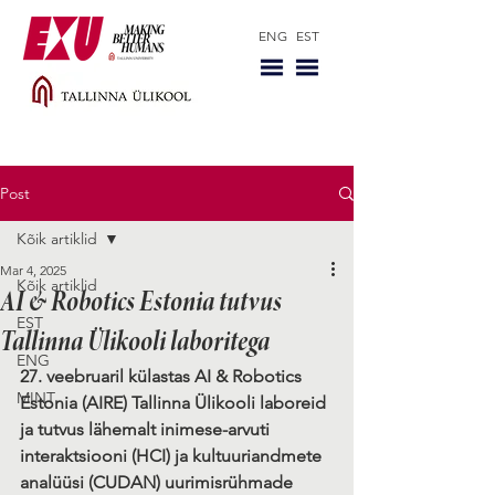
ENG
EST
Post
Kõik artiklid
Mar 4, 2025
Kõik artiklid
AI & Robotics Estonia tutvus
EST
Tallinna Ülikooli laboritega
ENG
27. veebruaril külastas AI & Robotics 
MINT
Estonia (AIRE) Tallinna Ülikooli laboreid 
ja tutvus lähemalt inimese-arvuti 
interaktsiooni (HCI) ja kultuuriandmete 
analüüsi (CUDAN) uurimisrühmade 