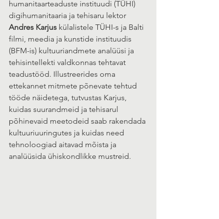
humanitaarteaduste instituudi (TÜHI) 
digihumanitaaria ja tehisaru lektor 
Andres Karjus
 külalistele TÜHI-s ja Balti 
filmi, meedia ja kunstide instituudis 
(BFM-is) kultuuriandmete analüüsi ja 
tehisintellekti valdkonnas tehtavat 
teadustööd. Illustreerides oma 
ettekannet mitmete põnevate tehtud 
tööde näidetega, tutvustas Karjus, 
kuidas suurandmeid ja tehisarul 
põhinevaid meetodeid saab rakendada 
kultuuriuuringutes ja kuidas need 
tehnoloogiad aitavad mõista ja 
analüüsida ühiskondlikke mustreid.  