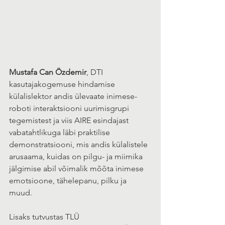
Mustafa Can Özdemir
, DTI 
kasutajakogemuse hindamise 
külalislektor andis ülevaate inimese-
roboti interaktsiooni uurimisgrupi 
tegemistest ja viis AIRE esindajast 
vabatahtlikuga läbi praktilise 
demonstratsiooni, mis andis külalistele 
arusaama, kuidas on pilgu- ja miimika 
jälgimise abil võimalik mõõta inimese 
emotsioone, tähelepanu, pilku ja 
muud. 
Lisaks tutvustas TLÜ 