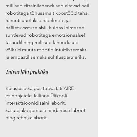
millised disainilahendused aitavad neil 
robotitega tõhusamalt koostööd teha. 
Samuti uuritakse näoilmete ja 
hääletuvastuse abil, kuidas inimesed 
suhtlevad robotitega emotsionaalsel 
tasandil ning millised lahendused 
võiksid muuta robotid intuitiivsemaks 
ja empaatilisemaks suhtluspartneriks.  
Tutvus läbi praktika
Külastuse käigus tutvustati AIRE 
esindajatele Tallinna Ülikooli 
interaktsioonidisaini laborit, 
kasutajakogemuse hindamise laborit 
ning tehnikalaborit.