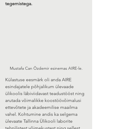
tegemistega.
Mustafa Can Özdemir esinemas AIRE-le.
Külastuse eesmärk oli anda AIRE 
esindajatele põhjalikum ülevaade 
ülikoolis läbiviidavast teadustööst ning 
arutada võimalikke koostöövõimalusi 
ettevõtete ja akadeemilise maailma 
vahel. Kohtumine andis ka selgema 
ülevaate Tallinna Ülikooli laborite 
tehnilistest võimekustest ning sellest, 