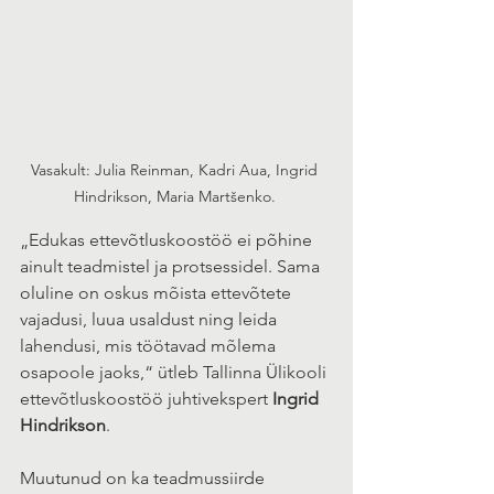
Vasakult: Julia Reinman, Kadri Aua, Ingrid 
Hindrikson, Maria Martšenko. 
„Edukas ettevõtluskoostöö ei põhine 
ainult teadmistel ja protsessidel. Sama 
oluline on oskus mõista ettevõtete 
vajadusi, luua usaldust ning leida 
lahendusi, mis töötavad mõlema 
osapoole jaoks,“ ütleb Tallinna Ülikooli 
ettevõtluskoostöö juhtivekspert 
Ingrid 
Hindrikson
.
Muutunud on ka teadmussiirde 