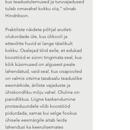
kus teadustulemused ja turuvajadused 
tuleb omavahel kokku viia,“ sõnab 
Hindrikson.
Praktiliste näidete põhjal arutleti 
olukordade üle, kus ülikooli ja 
ettevõtte huvid ei lange täielikult 
kokku. Osalejad tõid esile, et edukad 
koostööd ei sünni tingimata seal, kus 
kõik küsimused on algusest peale 
lahendatud, vaid seal, kus osapooled 
on valmis otsima tasakaalu teaduslike 
eesmärkide, äriliste vajaduste ja 
ühiskondliku mõju vahel. Oluline on 
paindlikkus. Liigne keskendumine 
protseduuridele võib koostööd 
pidurdada, samas kui selge fookus 
ühisele eesmärgile aitab leida 
lahendusi ka keerulisemates 