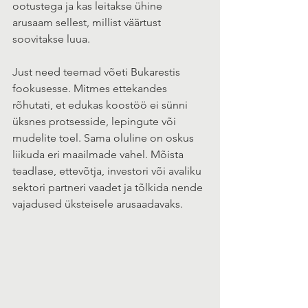
ootustega ja kas leitakse ühine 
arusaam sellest, millist väärtust 
soovitakse luua.
Just need teemad võeti Bukarestis 
fookusesse. Mitmes ettekandes 
rõhutati, et edukas koostöö ei sünni 
üksnes protsesside, lepingute või 
mudelite toel. Sama oluline on oskus 
liikuda eri maailmade vahel. Mõista 
teadlase, ettevõtja, investori või avaliku 
sektori partneri vaadet ja tõlkida nende 
vajadused üksteisele arusaadavaks.