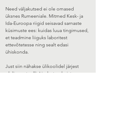
Need väljakutsed ei ole omased 
üksnes Rumeeniale. Mitmed Kesk- ja 
Ida-Euroopa riigid seisavad sarnaste 
küsimuste ees: kuidas luua tingimused, 
et teadmine liiguks laboritest 
ettevõtetesse ning sealt edasi 
ühiskonda.
Just siin nähakse ülikoolidel järjest 
olulisemat rolli. Lisaks teadmiste 
loomisele oodatakse kõrgkoolidelt 
võimekust luua koostöövõrgustikke, 
toetada innovatsiooni ning aidata 
kaasa uute lahenduste kasutusse 
jõudmisele.
Uued koostöösuunad