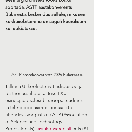
eesmärgid ühiseks tööks kokku 
sobitada. ASTP aastakonverents 
Bukarestis keskendus sellele, miks see 
kokkusobitamine on sageli keerulisem 
kui eeldatakse.
ASTP aastakonverents 2026 Bukarestis.
Tallinna Ülikooli ettevõtluskoostöö ja 
partnerlussuhete talituse EXU 
esindajad osalesid Euroopa teadmus- 
ja tehnoloogiasiirde spetsialiste 
ühendava võrgustiku ASTP (Association 
of Science and Technology 
Professionals) 
aastakonverentsil
, mis tõi 