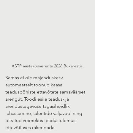
ASTP aastakonverents 2026 Bukarestis.
Samas ei ole majanduskasv 
automaatselt toonud kaasa 
teaduspõhiste ettevõtete samaväärset 
arengut. Toodi esile teadus- ja 
arendustegevuse tagasihoidlik 
rahastamine, talentide väljavool ning 
piiratud võimekus teadustulemusi 
ettevõtluses rakendada.