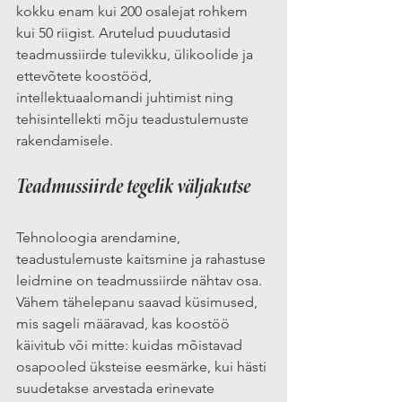
kokku enam kui 200 osalejat rohkem 
kui 50 riigist. Arutelud puudutasid 
teadmussiirde tulevikku, ülikoolide ja 
ettevõtete koostööd, 
intellektuaalomandi juhtimist ning 
tehisintellekti mõju teadustulemuste 
rakendamisele.
Teadmussiirde tegelik väljakutse
Tehnoloogia arendamine, 
teadustulemuste kaitsmine ja rahastuse 
leidmine on teadmussiirde nähtav osa. 
Vähem tähelepanu saavad küsimused, 
mis sageli määravad, kas koostöö 
käivitub või mitte: kuidas mõistavad 
osapooled üksteise eesmärke, kui hästi 
suudetakse arvestada erinevate 