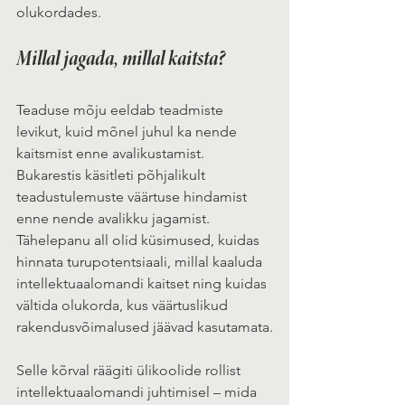
olukordades.
Millal jagada, millal kaitsta?
Teaduse mõju eeldab teadmiste 
levikut, kuid mõnel juhul ka nende 
kaitsmist enne avalikustamist. 
Bukarestis käsitleti põhjalikult 
teadustulemuste väärtuse hindamist 
enne nende avalikku jagamist. 
Tähelepanu all olid küsimused, kuidas 
hinnata turupotentsiaali, millal kaaluda 
intellektuaalomandi kaitset ning kuidas 
vältida olukorda, kus väärtuslikud 
rakendusvõimalused jäävad kasutamata.
Selle kõrval räägiti ülikoolide rollist 
intellektuaalomandi juhtimisel – mida 