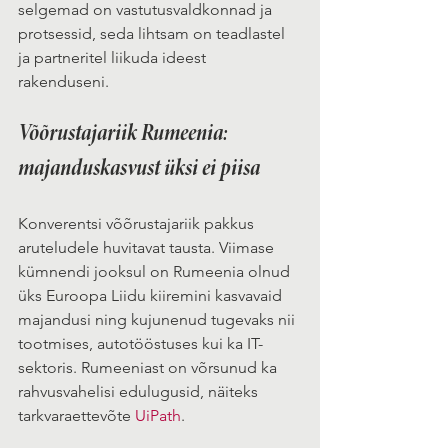
selgemad on vastutusvaldkonnad ja 
protsessid, seda lihtsam on teadlastel 
ja partneritel liikuda ideest 
rakenduseni. 
Võõrustajariik Rumeenia: 
majanduskasvust üksi ei piisa 
Konverentsi võõrustajariik pakkus 
aruteludele huvitavat tausta. Viimase 
kümnendi jooksul on Rumeenia olnud 
üks Euroopa Liidu kiiremini kasvavaid 
majandusi ning kujunenud tugevaks nii 
tootmises, autotööstuses kui ka IT-
sektoris. Rumeeniast on võrsunud ka 
rahvusvahelisi edulugusid, näiteks 
tarkvaraettevõte 
UiPath
.