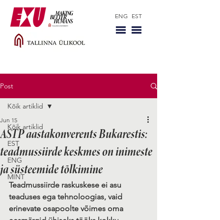
ENG
EST
Post
Kõik artiklid
Jun 15
Kõik artiklid
ASTP aastakonverents Bukarestis:
EST
teadmussiirde keskmes on inimeste
ENG
ja süsteemide tõlkimine
MINT
Teadmussiirde raskuskese ei asu 
teaduses ega tehnoloogias, vaid 
erinevate osapoolte võimes oma 