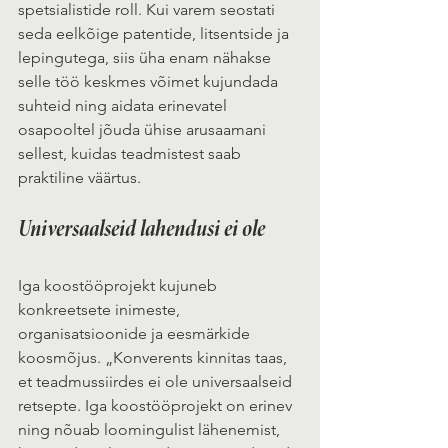
spetsialistide roll. Kui varem seostati 
seda eelkõige patentide, litsentside ja 
lepingutega, siis üha enam nähakse 
selle töö keskmes võimet kujundada 
suhteid ning aidata erinevatel 
osapooltel jõuda ühise arusaamani 
sellest, kuidas teadmistest saab 
praktiline väärtus.
Universaalseid lahendusi ei ole
Iga koostööprojekt kujuneb 
konkreetsete inimeste, 
organisatsioonide ja eesmärkide 
koosmõjus. „Konverents kinnitas taas, 
et teadmussiirdes ei ole universaalseid 
retsepte. Iga koostööprojekt on erinev 
ning nõuab loomingulist lähenemist, 