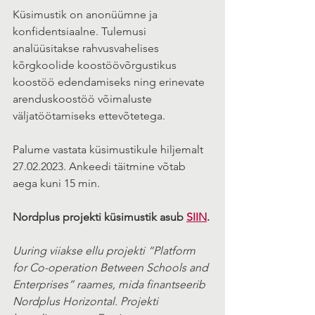
Küsimustik on anonüümne ja 
konfidentsiaalne. Tulemusi 
analüüsitakse rahvusvahelises 
kõrgkoolide koostöövõrgustikus 
koostöö edendamiseks ning erinevate 
arenduskoostöö võimaluste 
väljatöötamiseks ettevõtetega. 
Palume vastata küsimustikule hiljemalt 
27.02.2023. Ankeedi täitmine võtab 
aega kuni 15 min.
Nordplus projekti küsimustik asub 
SIIN
.
Uuring viiakse ellu projekti “Platform 
for Co-operation Between Schools and 
Enterprises” raames, mida finantseerib 
Nordplus Horizontal. Projekti 