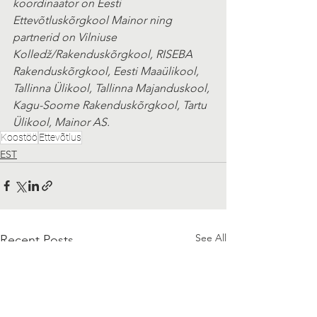
koordinaator on Eesti 
Ettevõtluskõrgkool Mainor ning 
partnerid on Vilniuse 
Kolledž/Rakenduskõrgkool, RISEBA 
Rakenduskõrgkool, Eesti Maaülikool, 
Tallinna Ülikool, Tallinna Majanduskool, 
Kagu-Soome Rakenduskõrgkool, Tartu 
Ülikool, Mainor AS.
Koostöö
Ettevõtlus
EST
See All
Recent Posts