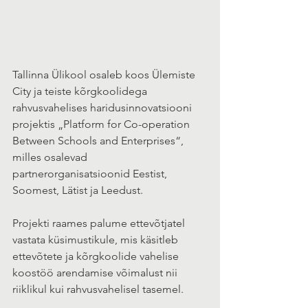
Tallinna Ülikool osaleb koos Ülemiste 
City ja teiste kõrgkoolidega 
rahvusvahelises haridusinnovatsiooni 
projektis „Platform for Co-operation 
Between Schools and Enterprises“, 
milles osalevad 
partnerorganisatsioonid Eestist, 
Soomest, Lätist ja Leedust. 
Projekti raames palume ettevõtjatel 
vastata küsimustikule, mis käsitleb 
ettevõtete ja kõrgkoolide vahelise 
koostöö arendamise võimalust nii 
riiklikul kui rahvusvahelisel tasemel. 