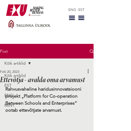
ENG
EST
Post
Kõik artiklid
Feb 20, 2023
Kõik artiklid
Ettevõtja - avalda oma arvamust
EST
Rahvusvaheline haridusinnovatsiooni 
ENG
projekt „Platform for Co-operation 
Between Schools and Enterprises“ 
MINT
ootab ettevõtjate arvamust. 