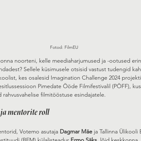
Fotod: FilmEU
konna noorteni, kelle meediaharjumused ja -ootused eri
dadest? Sellele küsimusele otsisid vastust tudengid ka
likoolist, kes osalesid Imagination Challenge 2024 projektis
 esitlussessioon Pimedate Ööde Filmifestivalil (PÖFF), ku
 rahvusvahelise filmitööstuse esindajatele.
ja mentorite roll
mentorid, Votemo asutaja 
Dagmar Mäe
 ja Tallinna Ülikooli B
stituudi (BFM) külalisteadur 
Ermo Säks
, lõid keskkonna,