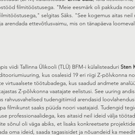
ostööd filmitööstusega. "Meie eesmärk oli pakkuda noor
filmitööstusega," selgitas Säks. "See kogemus aitas neil 
 ja arendada ettevõtlusvaimu, mis on tänapäeva loomeva
is viidi Tallinna Ülikooli (TLÜ) BFM-i külalisteaduri 
Sten 
itooriumiuuring, kus osalesid 19 eri riigi Z-põlvkonna no
te virtuaalsete töötubadega, kus saadud andmete analüü
kajastas Z-põlvkonna vaatajate eelistusi. See uuring andis
kus rahvusvahelised tudengitiimid arendasid loovlahendu
opa filmikunst saaks püüda noori vaatajaid. Tudengid teg
use professionaalidega, kes aitasid neil ideid välja töötad
e sõnul oli väga abiks, et lisaks konkreetsete projektide
utada oma ideid, saada tagasisidet ja nõuandeid ka meedi