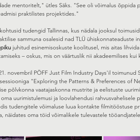
ndade mentoritelt," ütles Säks. "See oli võimalus õppida p
dmisi praktilistes projektides."
l kohtusid tudengid Tallinnas, kus nädala jooksul toimusid
ktilise sammuna osalesid nad TLÜ ühiskonnateaduste inst
epiku
 juhitud esinemisoskuste koolitusel, mis aitas lihvid
amiseks – oskus, mis on väärtuslik nii akadeemilises kui 
21. novembril PÖFF Just Film Industry Days'il toimunud S
sessiooniga "Exploring the Patterns & Preferences of N
se põlvkonna vaatajaskonna mustrite ja eelistuste uurimi
 oma uurimistulemusi ja loovlahendusi rahvusvahelisele p
s tudengitele võimaluse luua kontakte filmitööstuse pra
ga, näidates oma töid võimalikele tulevastele tööandjatele