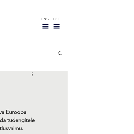
ENG
EST
uva Euroopa 
uda tudengitele 
tlusvaimu. 