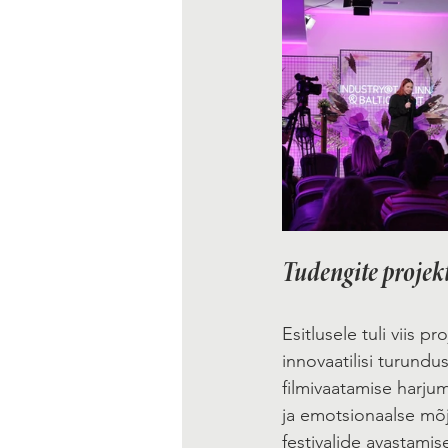
Tudengite projek
Esitlusele tuli viis 
innovaatilisi turund
filmivaatamise harjum
ja emotsionaalse mõju
festivalide avastamise