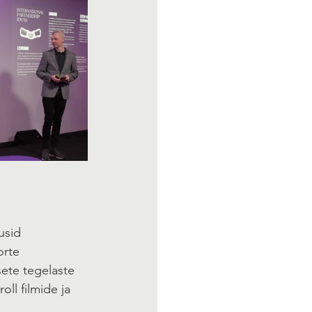
usid 
orte 
sete tegelaste 
ll filmide ja 