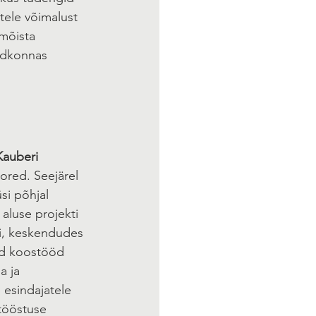
tele võimalust 
mõista 
ldkonnas 
Kauberi
ored. Seejärel 
si põhjal 
 aluse projekti 
si, keskendudes 
id koostööd 
a ja 
 esindajatele 
tööstuse 