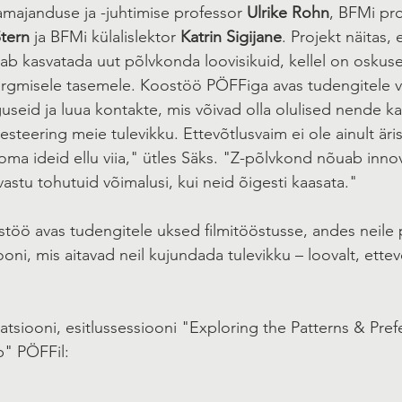
majanduse ja -juhtimise professor 
Ulrike Rohn
, BFMi pro
tern
 ja BFMi külalislektor 
Katrin Sigijane
. Projekt näitas,
b kasvatada uut põlvkonda loovisikuid, kellel on oskused 
ärgmisele tasemele. Koostöö PÖFFiga avas tudengitele v
guseid ja luua kontakte, mis võivad olla olulised nende ka
steering meie tulevikku. Ettevõtlusvaim ei ole ainult äris
oma ideid ellu viia," ütles Säks. "Z-põlvkond nõuab innov
astu tohutuid võimalusi, kui neid õigesti kaasata."
töö avas tudengitele uksed filmitööstusse, andes neile p
oni, mis aitavad neil kujundada tulevikku – loovalt, ettevõ
atsiooni, esitlussessiooni "Exploring the Patterns & Pref
" PÖFFil: