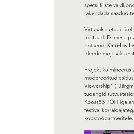
spetsiifiliste valdko
rakendada saadud tea
Virtuaalse etapi järe
töötoad. Esimese pra
dotsendi 
Katri-Liis L
ideede mõjusaks esit
Projekt kulmineerus 
modereeritud esitlus
Viewership" ("Järgmi
tudengid tutvustasid
Koostöö PÖFFiga andi
festivalikorraldajate
koostööpartneritele.