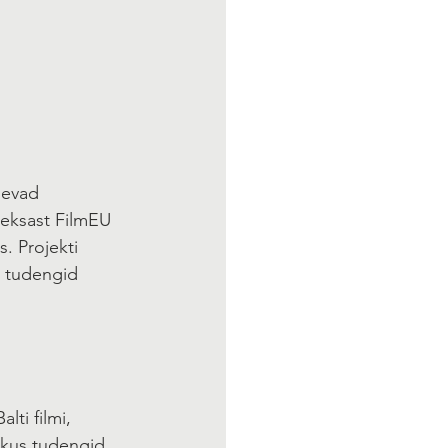
nevad 
heksast FilmEU 
. Projekti 
s tudengid 
alti filmi, 
 kus tudengid 