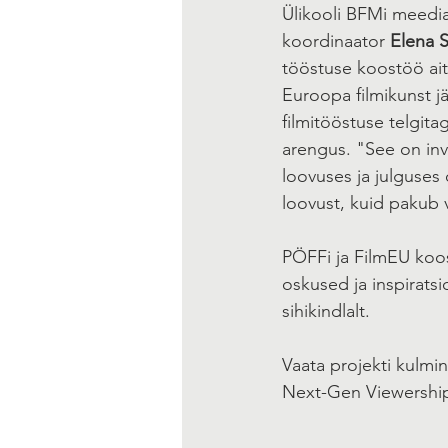
Ülikooli BFMi meedia
koordinaator 
Elena S
tööstuse koostöö aita
Euroopa filmikunst j
filmitööstuse telgita
arengus. "See on inve
loovuses ja julguses 
loovust, kuid pakub v
PÖFFi ja FilmEU koos
oskused ja inspiratsio
sihikindlalt.
Vaata projekti kulmin
Next-Gen Viewership