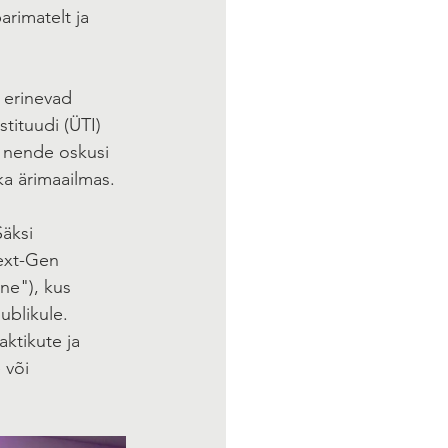
arimatelt ja 
 erinevad 
ituudi (ÜTI) 
a nende oskusi 
ka ärimaailmas.
äksi 
ext-Gen 
ne"), kus 
ublikule. 
ktikute ja 
 või 