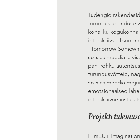
Tudengid rakendasid 
turunduslahenduse vä
kohaliku kogukonna k
interaktiivsed sündm
"Tomorrow Somewher
sotsiaalmeedia ja vis
pani rõhku autentsus
turundusvõtteid, nag
sotsiaalmeedia mõjui
emotsionaalsed lahen
interaktiivne install
Projekti tulemus
FilmEU+ Imagination 