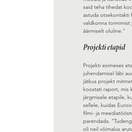
said teha tihedat ko
astuda otsekontakti 
valdkonna toimimist
äärmiselt oluline." 
Projekti etapid
Projekti esimeses etap
juhendamisel läbi aud
jätkus projekt mitme
koostati raport, mis 
järgmisele etapile, 
sellele, kuidas Euro
filmi- ja meediatööst
parendada. “Tudengit
oli neil võimalus ar