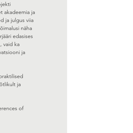
jekti 
 et akadeemia ja 
ja julgus viia 
õimalusi näha 
rjääri edasises 
, vaid ka 
atsiooni ja 
raktilised 
tlikult ja 
erences of 