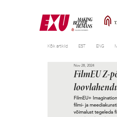
Kõik artiklid
EST
ENG
Nov 28, 2024
FilmEU Z-p
loovlahendus
FilmEU+ Imagination
filmi- ja meediakunst
võimalust tegeleda f