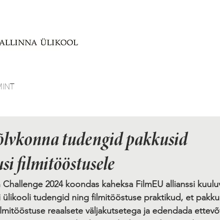
MINT
õlvkonna tudengid pakkusid
i filmitööstusele
 Challenge 2024 koondas kaheksa FilmEU allianssi kuul
i ülikooli tudengid ning filmitööstuse praktikud, et pakk
ilmitööstuse reaalsete väljakutsetega ja edendada ettevõ