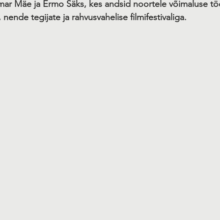
gmar Mäe ja Ermo Säks, kes andsid noortele võimaluse tö
 nende tegijate ja rahvusvahelise filmifestivaliga.