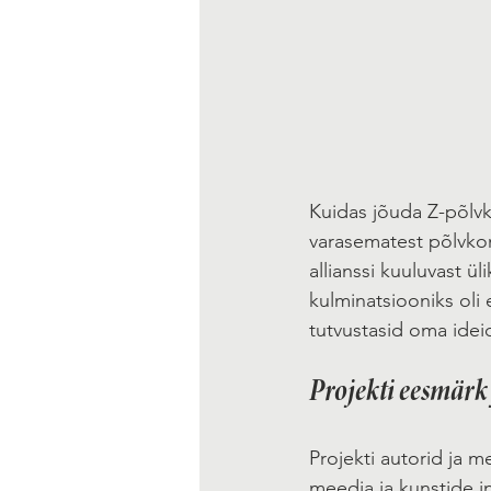
Kuidas jõuda Z-põlv
varasematest põlvkon
allianssi kuuluvast ü
kulminatsiooniks oli
tutvustasid oma ideid
Projekti eesmärk 
Projekti autorid ja 
meedia ja kunstide in