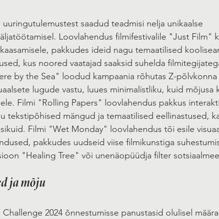
uuringutulemustest saadud teadmisi nelja unikaalse 
ljatöötamisel. Loovlahendus filmifestivalile "Just Film"
aasamisele, pakkudes ideid nagu temaatilised koolisean
used, kus noored vaatajad saaksid suhelda filmitegijateg
e by the Sea" loodud kampaania rõhutas Z-põlvkonna 
uaalsete lugude vastu, luues minimalistliku, kuid mõjusa
ele. Filmi "Rolling Papers" loovlahendus pakkus interakti
u tekstipõhised mängud ja temaatilised eellinastused, k
sikuid. Filmi "Wet Monday" loovlahendus tõi esile visuaa
dused, pakkudes uudseid viise filmikunstiga suhestumis
atsioon "Healing Tree" või unenäopüüdja filter sotsiaalmee
ed ja mõju
Challenge 2024 õnnestumisse panustasid olulisel määral 