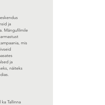
 keskendus 
sid ja 
a. Mängufilmile 
armastust 
 kampaania, mis 
ivseid 
aasates 
lsed ja 
eks, näiteks 
dias.
ka Tallinna 