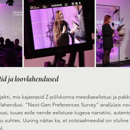
tid ja loovlahendused
projekti, mis kajastasid Z-põlvkonna meediaeelistusi ja pakk
uslahendusi. "Next-Gen Preferences Survey" analüüsis no
usi, tuues esile nende eelistuse tugeva narratiivi, autent
 suhtes. Uuring näitas ka, et sotsiaalmeedial on oluline ro
l.