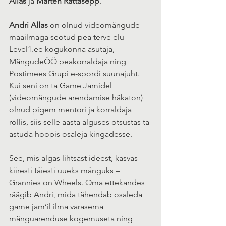
Allas
 ja 
Märten Rattasepp
.
Andri Allas
 on olnud videomängude 
maailmaga seotud pea terve elu – 
Level1.ee kogukonna asutaja, 
MängudeÖÖ peakorraldaja ning 
Postimees Grupi e-spordi suunajuht. 
Kui seni on ta Game Jamidel 
(videomängude arendamise häkaton) 
olnud pigem mentori ja korraldaja 
rollis, siis selle aasta alguses otsustas ta 
astuda hoopis osaleja kingadesse.
See, mis algas lihtsast ideest, kasvas 
kiiresti täiesti uueks mänguks – 
Grannies on Wheels. Oma ettekandes 
räägib Andri, mida tähendab osaleda 
game jam’il ilma varasema 
mänguarenduse kogemuseta ning 