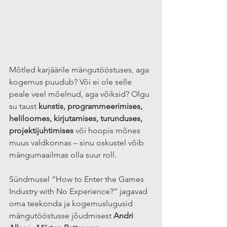
Mõtled karjäärile mängutööstuses, aga 
kogemus puudub? Või ei ole selle 
peale veel mõelnud, aga võiksid? Olgu 
su taust 
kunstis, programmeerimises, 
heliloomes, kirjutamises, turunduses, 
projektijuhtimises
 või hoopis mõnes 
muus valdkonnas – sinu oskustel võib 
mängumaailmas olla suur roll.
Sündmusel “How to Enter the Games 
Industry with No Experience?” jagavad 
oma teekonda ja kogemuslugusid 
mängutööstusse jõudmisest 
Andri 