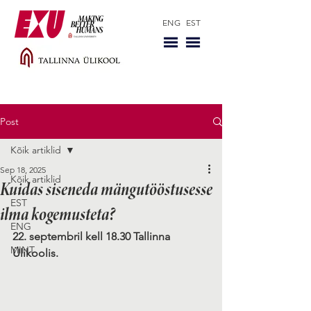
ENG
EST
Post
Kõik artiklid
Sep 18, 2025
Kõik artiklid
Kuidas siseneda mängutööstusesse
EST
ilma kogemusteta?
ENG
22. septembril kell 18.30 Tallinna 
MINT
Ülikoolis.