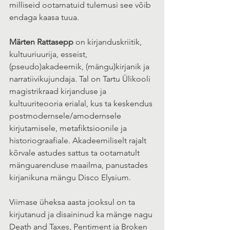
milliseid ootamatuid tulemusi see võib 
endaga kaasa tuua.
Märten Rattasepp
 on kirjanduskriitik, 
kultuuriuurija, esseist, 
(pseudo)akadeemik, (mängu)kirjanik ja 
narratiivikujundaja. Tal on Tartu Ülikooli 
magistrikraad kirjanduse ja 
kultuuriteooria erialal, kus ta keskendus 
postmodernsele/amodernsele 
kirjutamisele, metafiktsioonile ja 
historiograafiale. Akadeemiliselt rajalt 
kõrvale astudes sattus ta ootamatult 
mänguarenduse maailma, panustades 
kirjanikuna mängu Disco Elysium.
Viimase üheksa aasta jooksul on ta 
kirjutanud ja disaininud ka mänge nagu 
Death and Taxes, Pentiment ja Broken 