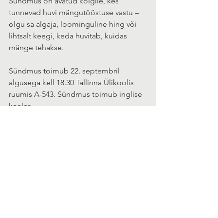
Sündmus on avatud kõigile, kes 
tunnevad huvi mängutööstuse vastu – 
olgu sa algaja, loominguline hing või 
lihtsalt keegi, keda huvitab, kuidas 
mänge tehakse.
Sündmus toimub 22. septembril 
algusega kell 18.30 Tallinna Ülikoolis 
ruumis A-543. Sündmus toimub inglise 
keeles.
Sündmus 
Facebookis
.
Registreeru sündmusele
Ettevõtlus
Impact Lab
EST