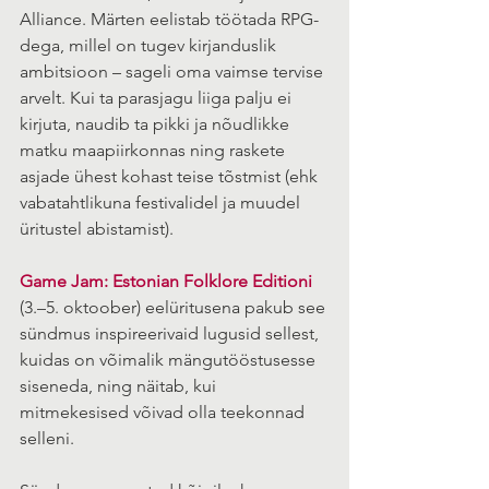
Alliance. Märten eelistab töötada RPG-
dega, millel on tugev kirjanduslik 
ambitsioon – sageli oma vaimse tervise 
arvelt. Kui ta parasjagu liiga palju ei 
kirjuta, naudib ta pikki ja nõudlikke 
matku maapiirkonnas ning raskete 
asjade ühest kohast teise tõstmist (ehk 
vabatahtlikuna festivalidel ja muudel 
üritustel abistamist).
Game Jam: Estonian Folklore Editioni
(3.–5. oktoober) eelüritusena pakub see 
sündmus inspireerivaid lugusid sellest, 
kuidas on võimalik mängutööstusesse 
siseneda, ning näitab, kui 
mitmekesised võivad olla teekonnad 
selleni.