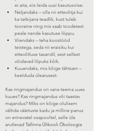
ei aita, siis leida uusi kasutusviise.
Neljandaks – olla nii ettevõtja kui 
ka tarbijana teadlik, kust tuleb 
tooraine ning mis saab toodetest 
peale nende kasutuse lõppu.
Viiendaks – teha koostööd 
teistega, seda nii eraisiku kui 
ettevõtluse tasandil, sest sellest 
võidavad lõpuks kõik.
Kuuendaks, mis kõige tähtsam – 
keelduda ülearusest.
Kas ringmajandus on vana teema uues 
kuues? Kas ringmajandus või taastav 
majandus? Miks on kõige olulisem 
vältida väärtuste kadu ja milline panus 
on erinevatel osapooltel, selle üle 
arutlevad 
Tallinna Ülikooli Ökoloogia 