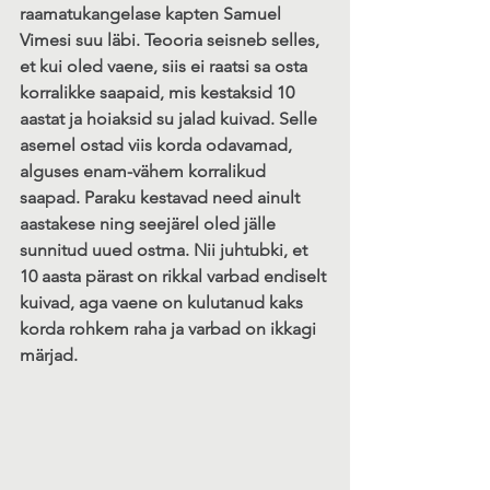
raamatukangelase kapten Samuel 
Vimesi suu läbi. Teooria seisneb selles, 
et kui oled vaene, siis ei raatsi sa osta 
korralikke saapaid, mis kestaksid 10 
aastat ja hoiaksid su jalad kuivad. Selle 
asemel ostad viis korda odavamad, 
alguses enam-vähem korralikud 
saapad. Paraku kestavad need ainult 
aastakese ning seejärel oled jälle 
sunnitud uued ostma. Nii juhtubki, et 
10 aasta pärast on rikkal varbad endiselt 
kuivad, aga vaene on kulutanud kaks 
korda rohkem raha ja varbad on ikkagi 
märjad.