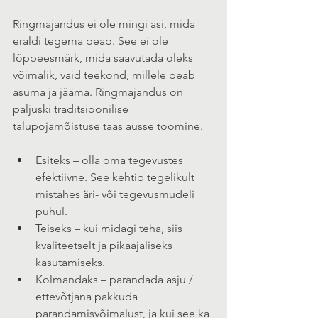
Ringmajandus ei ole mingi asi, mida 
eraldi tegema peab. See ei ole 
lõppeesmärk, mida saavutada oleks 
võimalik, vaid teekond, millele peab 
asuma ja jääma. Ringmajandus on 
paljuski traditsioonilise 
talupojamõistuse taas ausse toomine.
Esiteks – olla oma tegevustes 
efektiivne. See kehtib tegelikult 
mistahes äri- või tegevusmudeli 
puhul.
Teiseks – kui midagi teha, siis 
kvaliteetselt ja pikaajaliseks 
kasutamiseks.
Kolmandaks – parandada asju / 
ettevõtjana pakkuda 
parandamisvõimalust, ja kui see ka 