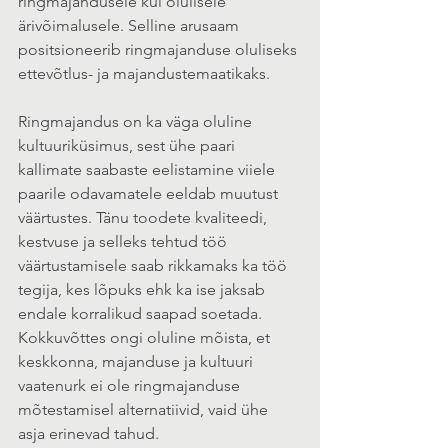
ringmajandusele kui olulisele 
ärivõimalusele. Selline arusaam 
positsioneerib ringmajanduse oluliseks 
ettevõtlus- ja majandustemaatikaks.
Ringmajandus on ka väga oluline 
kultuuriküsimus, sest ühe paari 
kallimate saabaste eelistamine viiele 
paarile odavamatele eeldab muutust 
väärtustes. Tänu toodete kvaliteedi, 
kestvuse ja selleks tehtud töö 
väärtustamisele saab rikkamaks ka töö 
tegija, kes lõpuks ehk ka ise jaksab 
endale korralikud saapad soetada. 
Kokkuvõttes ongi oluline mõista, et 
keskkonna, majanduse ja kultuuri 
vaatenurk ei ole ringmajanduse 
mõtestamisel alternatiivid, vaid ühe 
asja erinevad tahud.