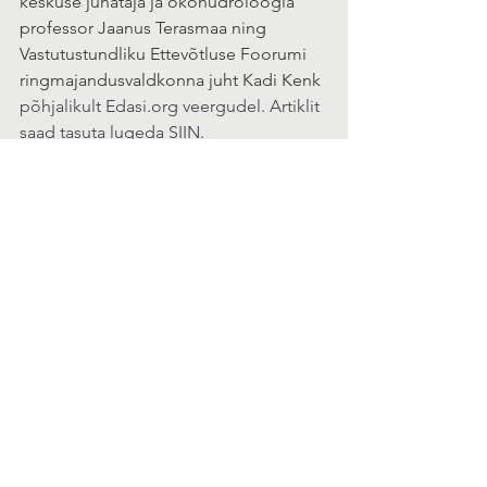
keskuse juhataja ja ökohüdroloogia 
professor Jaanus Terasmaa ning 
Vastutustundliku Ettevõtluse Foorumi 
ringmajandusvaldkonna juht Kadi Kenk
põhjalikult Edasi.org veergudel. Artiklit 
saad tasuta lugeda 
SIIN
.  
Teemakohast vestlussaadet "
Kuidas 
ringmajandades võidad sina, mina ja 
temagi?" saad vaadata siin:
https://youtu.be/HT_T5y7EKUo