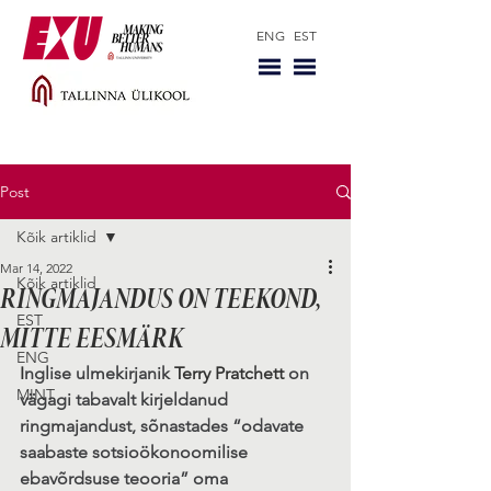
ENG
EST
Post
Kõik artiklid
Mar 14, 2022
Kõik artiklid
RINGMAJANDUS ON TEEKOND,
EST
MITTE EESMÄRK
ENG
I
nglise ulmekirjanik 
Terry Pratchett
 on 
MINT
vägagi tabavalt kirjeldanud 
ringmajandust, sõnastades “odavate 
saabaste sotsioökonoomilise 
ebavõrdsuse teooria” oma 