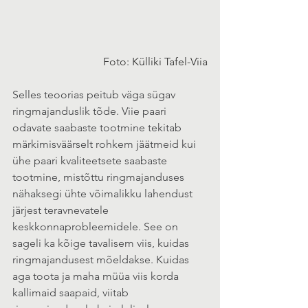
Foto: Külliki Tafel-Viia
Selles teoorias peitub väga sügav 
ringmajanduslik tõde. Viie paari 
odavate saabaste tootmine tekitab 
märkimisväärselt rohkem jäätmeid kui 
ühe paari kvaliteetsete saabaste 
tootmine, mistõttu ringmajanduses 
nähaksegi ühte võimalikku lahendust 
järjest teravnevatele 
keskkonnaprobleemidele. See on 
sageli ka kõige tavalisem viis, kuidas 
ringmajandusest mõeldakse. Kuidas 
aga toota ja maha müüa viis korda 
kallimaid saapaid, viitab 