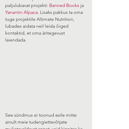
paljulubavat projekti: 
Banned Books
 ja 
Yanantin Alpaca
. Lisaks pakkus ta oma 
tuge projektile Altimate Nutrition, 
lubades aidata neil leida õiged 
kontaktid, et oma äritegevust 
laiendada.
See sündmus ei toonud esile mitte 
ainult meie tudengiettevõtjate 
muljetavaldavat annet, vaid kinnitas ka 