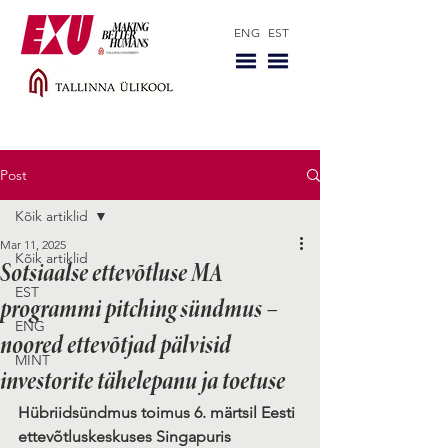
ENG
EST
Post
Kõik artiklid
Mar 11, 2025
Kõik artiklid
Sotsiaalse ettevõtluse MA
EST
programmi pitching sündmus –
ENG
noored ettevõtjad pälvisid
MINT
investorite tähelepanu ja toetuse
Hübriidsündmus toimus 6. märtsil Eesti 
ettevõtluskeskuses Singapuris 