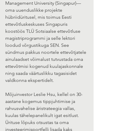
Management University (Singapur)—
oma uuenduslikke projekte 
hübriidüritusel, mis toimus Eesti 
ettevõtluskeskuses Singapuris 
koostöös TLÜ Sotsiaalse ettevõtluse 
magistriprogrammi ja selle lektori 
loodud võrgustikuga SEN. See 
sündmus pakkus noortele ettevõtjatele 
ainulaadset võimalust tutvustada oma 
ettevõtmisi kogenud kuulajaskonnale 
ning saada väärtuslikku tagasisidet 
valdkonna ekspertidelt.
Mõjuinvestor Leslie Hsu, kellel on 30-
aastane kogemus tippjuhtimise ja 
rahvusvahelise äristrateegia vallas, 
kuulas tähelepanelikult igat esitlust. 
Ürituse lõpuks otsustas ta oma 
investeerimisportfelli lisada kaks 