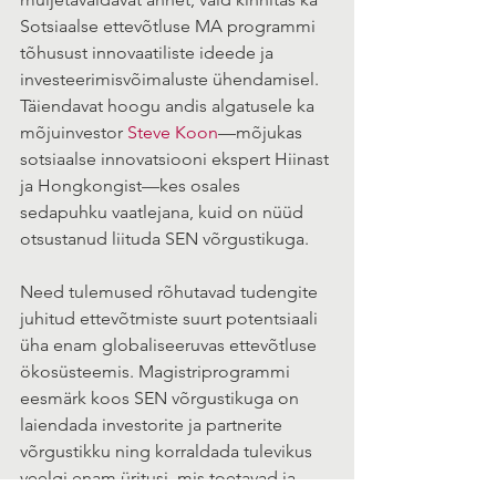
Sotsiaalse ettevõtluse MA programmi 
tõhusust innovaatiliste ideede ja 
investeerimisvõimaluste ühendamisel. 
Täiendavat hoogu andis algatusele ka 
mõjuinvestor 
Steve Koon
—mõjukas 
sotsiaalse innovatsiooni ekspert Hiinast 
ja Hongkongist—kes osales 
sedapuhku vaatlejana, kuid on nüüd 
otsustanud liituda SEN võrgustikuga.
Need tulemused rõhutavad tudengite 
juhitud ettevõtmiste suurt potentsiaali 
üha enam globaliseeruvas ettevõtluse 
ökosüsteemis. Magistriprogrammi 
eesmärk koos SEN võrgustikuga on 
laiendada investorite ja partnerite 
võrgustikku ning korraldada tulevikus 
veelgi enam üritusi, mis toetavad ja 