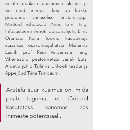
ei ole tööalase teostamise takistus, ja 
on neid inimesi, kes on kokku 
puutunud vanuselise eristamisega. 
Mõtteid vahetavad Anne Erm, Riigi 
Infosüsteemi Ameti personalijuht Elina 
Orumaa, Keila Rõõmu kaubamaja 
staažikas osakonnajuhataja Marianna 
Laurik, prof Rein Veidemann ning 
Vikerraadio peatoimetaja Janek Luts. 
Aruetlu juhib Tallinna Ülikooli teadur ja 
õppejõud Tiina Tambaum.
Arutelu suur küsimus on, mida 
peab tegema, et tööturul 
kasutataks vanemas eas 
inimeste potentsiaali. 