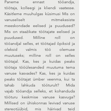
Paneme ennast tööandja, 
töötaja, kolleegi ja kliendi vaatesse. 
Käsitleme muuhulgas küsimusi Mis on 
vanuseliselt mitmekesiste 
meeskondade eelised ja puudused? 
Mis on staažikate töötajate eelised ja 
puudused. Milline roll on 
tööandjal selles, et töötajad õpiksid ja 
oleksid valmis töö olemuse 
muutuseks; milline roll on selles 
töötajal. Kas, kes ja kuidas peaks 
töötaja tööülesanded muutuma tema 
vanuse kasvades? Kas, kes ja kuidas 
peaks töötajat ümber veenma, kui ta 
tahab lahkuda tööturult? Mida 
vajab tööandja selleks, et kohanduda 
tööturu keskmise vanuse kasvuga? 
Millised on ühiskonnas levivad vanuse 
stereotüübid, mis häirivad teid 