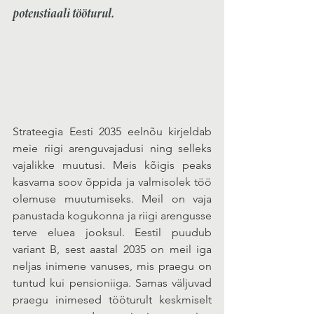
potenstiaali tööturul.
Strateegia Eesti 2035 eelnõu kirjeldab 
meie riigi arenguvajadusi ning selleks 
vajalikke muutusi. Meis kõigis peaks 
kasvama soov õppida ja valmisolek töö 
olemuse muutumiseks. Meil on vaja 
panustada kogukonna ja riigi arengusse 
terve eluea jooksul. Eestil puudub 
variant B, sest aastal 2035 on meil iga 
neljas inimene vanuses, mis praegu on 
tuntud kui pensioniiga. Samas väljuvad 
praegu inimesed tööturult keskmiselt 