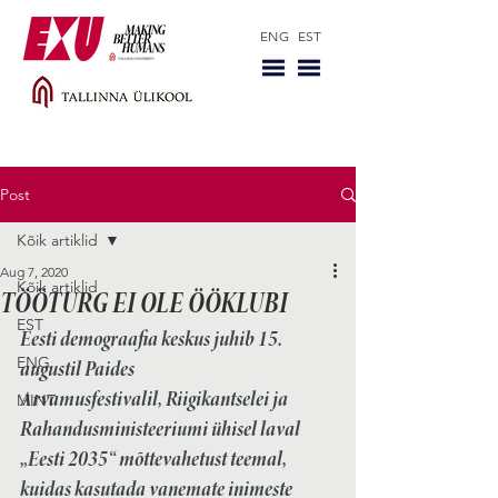
ENG
EST
Post
Kõik artiklid
Aug 7, 2020
Kõik artiklid
TÖÖTURG EI OLE ÖÖKLUBI
EST
Eesti demograafia keskus juhib 15. 
ENG
augustil Paides 
Arvamusfestivalil, Riigikantselei ja 
MINT
Rahandusministeeriumi ühisel laval 
„Eesti 2035“ mõttevahetust teemal, 
kuidas kasutada vanemate inimeste 