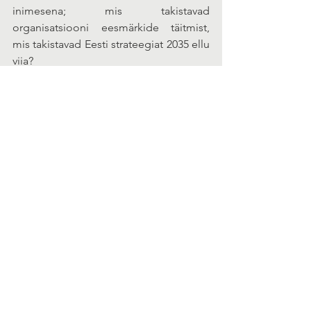
inimesena; mis takistavad 
organisatsiooni eesmärkide täitmist, 
mis takistavad Eesti strateegiat 2035 ellu 
viia?
Loe lisaks: 
Tallinna Ülikooli 
arenguprogramm “Vanemaealiste 
huvikaitse võimekuse arendamine”
EST
See All
Recent Posts