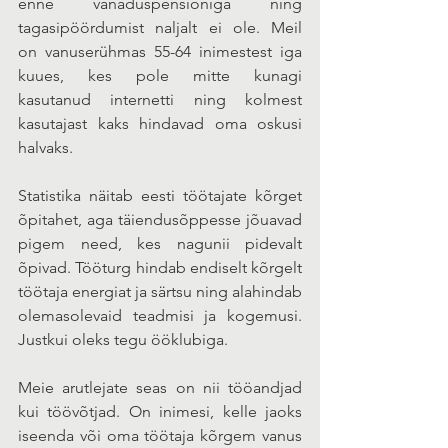
enne vanaduspensioniga ning 
tagasipöördumist naljalt ei ole. Meil 
on vanuserühmas 55-64 inimestest iga 
kuues, kes pole mitte kunagi 
kasutanud internetti ning kolmest 
kasutajast kaks hindavad oma oskusi 
halvaks. 
Statistika näitab eesti töötajate kõrget 
õpitahet, aga täiendusõppesse jõuavad 
pigem need, kes nagunii pidevalt 
õpivad. Tööturg hindab endiselt kõrgelt 
töötaja energiat ja särtsu ning alahindab 
olemasolevaid teadmisi ja kogemusi. 
Justkui oleks tegu ööklubiga.
Meie arutlejate seas on nii tööandjad 
kui töövõtjad. On inimesi, kelle jaoks 
iseenda või oma töötaja kõrgem vanus 