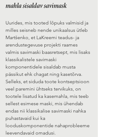
mahla sisaldav savimask
Uurides, mis tooted lõpuks valmisid ja 
milles seisneb nende unikaalsus ütleb 
Martšenko, et LaKreemi teadus- ja 
arendustegevuse projekti raames 
valmis savimaski baasretsept, mis lisaks 
klassikalistele savimaski 
komponentidele sisaldab musta 
pässikut ehk chagat ning kasetõrva. 
Selleks, et siduda toote kontseptsioon 
veel paremini ühtseks tervikuks, on 
tootele lisatud ka kasemahla, mis teeb 
sellest esimese maski, mis ühendab 
endas nii klassikalise savimaski nahka 
puhastavaid kui ka 
looduskomponentide nahaprobleeme 
leevendavaid omadusi.