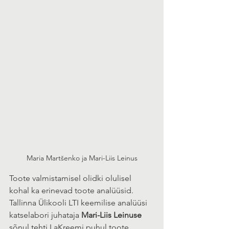
Maria Martšenko ja Mari-Liis Leinus
Toote valmistamisel olidki olulisel 
kohal ka erinevad toote analüüsid. 
Tallinna Ülikooli LTI keemilise analüüsi 
katselabori juhataja 
Mari-Liis Leinuse
sõnul tehti LaKreemi puhul toote 