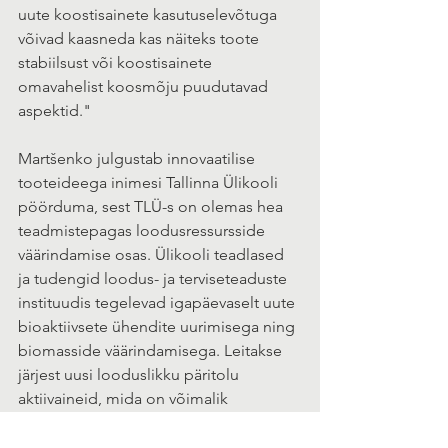
uute koostisainete kasutuselevõtuga 
võivad kaasneda kas näiteks toote 
stabiilsust või koostisainete 
omavahelist koosmõju puudutavad 
aspektid."
Martšenko julgustab innovaatilise 
tooteideega inimesi Tallinna Ülikooli 
pöörduma, sest TLÜ-s on olemas hea 
teadmistepagas loodusressursside 
väärindamise osas. Ülikooli teadlased 
ja tudengid loodus- ja terviseteaduste 
instituudis tegelevad igapäevaselt uute 
bioaktiivsete ühendite uurimisega ning 
biomasside väärindamisega. Leitakse 
järjest uusi looduslikku päritolu 
aktiivaineid, mida on võimalik 
rakendada kosmeetikatööstuses.