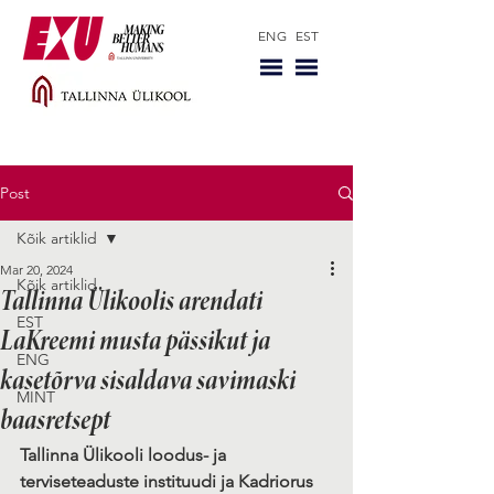
ENG
EST
Post
Kõik artiklid
Mar 20, 2024
Kõik artiklid
Tallinna Ülikoolis arendati
EST
LaKreemi musta pässikut ja
ENG
kasetõrva sisaldava savimaski
MINT
baasretsept
Tallinna Ülikooli loodus- ja 
terviseteaduste instituudi ja Kadriorus 