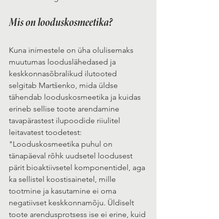
Mis on looduskosmeetika?
Kuna inimestele on üha olulisemaks 
muutumas looduslähedased ja 
keskkonnasõbralikud ilutooted 
selgitab Martšenko, mida üldse 
tähendab looduskosmeetika ja kuidas 
erineb sellise toote arendamine 
tavapärastest ilupoodide riiulitel 
leitavatest toodetest: 
"Looduskosmeetika puhul on 
tänapäeval rõhk uudsetel loodusest 
pärit bioaktiivsetel komponentidel, aga 
ka sellistel koostisainetel, mille 
tootmine ja kasutamine ei oma 
negatiivset keskkonnamõju. Üldiselt 
toote arendusprotsess ise ei erine, kuid 