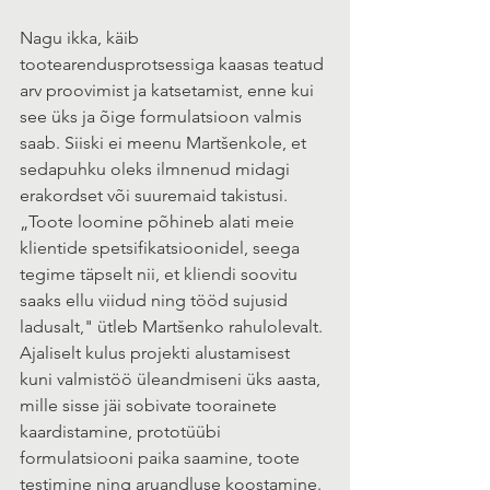
Nagu ikka, käib 
tootearendusprotsessiga kaasas teatud 
arv proovimist ja katsetamist, enne kui 
see üks ja õige formulatsioon valmis 
saab. Siiski ei meenu Martšenkole, et 
sedapuhku oleks ilmnenud midagi 
erakordset või suuremaid takistusi. 
„Toote loomine põhineb alati meie 
klientide spetsifikatsioonidel, seega 
tegime täpselt nii, et kliendi soovitu 
saaks ellu viidud ning tööd sujusid 
ladusalt," ütleb Martšenko rahulolevalt. 
Ajaliselt kulus projekti alustamisest 
kuni valmistöö üleandmiseni üks aasta, 
mille sisse jäi sobivate toorainete 
kaardistamine, prototüübi 
formulatsiooni paika saamine, toote 
testimine ning aruandluse koostamine.