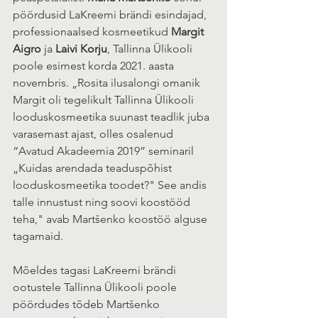
pöördusid LaKreemi brändi esindajad, 
professionaalsed kosmeetikud 
Margit 
Aigro
 ja 
Laivi Korju
, Tallinna Ülikooli 
poole esimest korda 2021. aasta 
novembris. „Rosita ilusalongi omanik 
Margit oli tegelikult Tallinna Ülikooli 
looduskosmeetika suunast teadlik juba 
varasemast ajast, olles osalenud 
“Avatud Akadeemia 2019” seminaril 
„Kuidas arendada teaduspõhist 
looduskosmeetika toodet?" See andis 
talle innustust ning soovi koostööd 
teha," avab Martšenko koostöö alguse 
tagamaid. 
Mõeldes tagasi LaKreemi brändi 
ootustele Tallinna Ülikooli poole 
pöördudes tõdeb Martšenko 