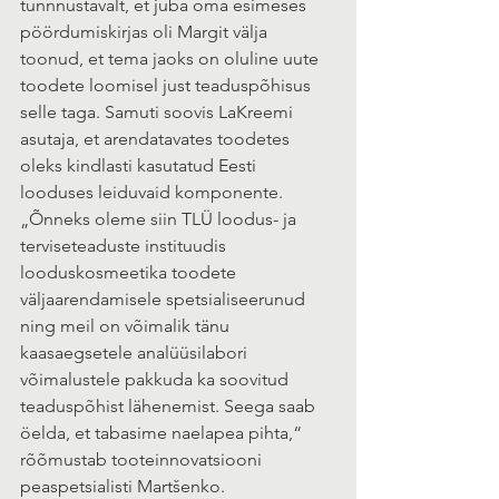
tunnnustavalt, et juba oma esimeses 
pöördumiskirjas oli Margit välja 
toonud, et tema jaoks on oluline uute 
toodete loomisel just teaduspõhisus 
selle taga. Samuti soovis LaKreemi 
asutaja, et arendatavates toodetes 
oleks kindlasti kasutatud Eesti 
looduses leiduvaid komponente. 
„Õnneks oleme siin TLÜ loodus- ja 
terviseteaduste instituudis 
looduskosmeetika toodete 
väljaarendamisele spetsialiseerunud 
ning meil on võimalik tänu 
kaasaegsetele analüüsilabori 
võimalustele pakkuda ka soovitud 
teaduspõhist lähenemist. Seega saab 
öelda, et tabasime naelapea pihta,“ 
rõõmustab tooteinnovatsiooni 
peaspetsialisti Martšenko. 