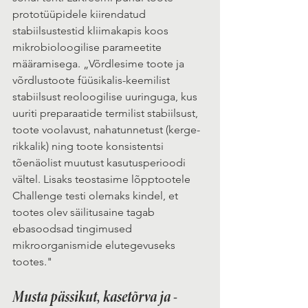
prototüüpidele kiirendatud 
stabiilsustestid kliimakapis koos 
mikrobioloogilise parameetite 
määramisega. „Võrdlesime toote ja 
võrdlustoote füüsikalis-keemilist 
stabiilsust reoloogilise uuringuga, kus 
uuriti preparaatide termilist stabiilsust, 
toote voolavust, nahatunnetust (kerge-
rikkalik) ning toote konsistentsi 
tõenäolist muutust kasutusperioodi 
vältel. Lisaks teostasime lõpptootele 
Challenge testi olemaks kindel, et 
tootes olev säilitusaine tagab 
ebasoodsad tingimused 
mikroorganismide elutegevuseks 
tootes."
Musta pässikut, kasetõrva ja -