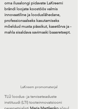
oma ilusalongi pidavate LaKreemi 
brändi loojate koostöös valmis 
innovaatiline ja looduslähedane, 
professionaalseks kasutamiseks 
mõeldud musta pässikut, kasetõrva ja -
mahla sisaldava savimaski baasretsept.
LaKreem promomaterjal
TLÜ loodus- ja terviseteaduste 
instituudi (LTI) tooteinnovatsiooni 
peaspetsialisti 
Maria Martšenko
 sõnul 