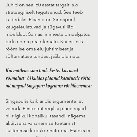
Juhid on seal 60 aastat targalt, s.o 
strateegiliselt tegutsenud. See teeb 
kadedaks. Plaanid on Singapuril 
kaugeleulatuvad ja sügavuti läbi 
mõeldud. Samas, inimeste omaalgatus 
pidi olema pea olematu. Kui nii, siis 
rõõm ise oma elu juhtimisest ja 
sõltumatuse tundest jääb olemata. 
Kui mõtleme sinu tööle Eestis, kas näed 
võimalust või kuidas plaanid kasutusele võtta 
mõningaid Singapuri kogemusi või lähenemisi?
Singapuris käik andis argumente, et 
veenda Eesti strateegilisi planeerijaid 
nii riigi kui kohalikul tasandil nägema 
aktiivsena vananemise toetamist 
süsteemse kogukonnatööna. Esiteks ei 