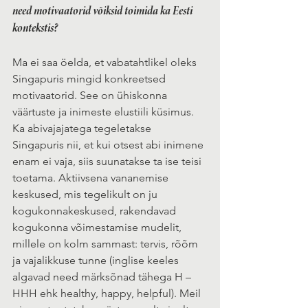
need motivaatorid võiksid toimida ka Eesti 
kontekstis?
Ma ei saa öelda, et vabatahtlikel oleks 
Singapuris mingid konkreetsed 
motivaatorid. See on ühiskonna 
väärtuste ja inimeste elustiili küsimus. 
Ka abivajajatega tegeletakse 
Singapuris nii, et kui otsest abi inimene 
enam ei vaja, siis suunatakse ta ise teisi 
toetama. Aktiivsena vananemise 
keskused, mis tegelikult on ju 
kogukonnakeskused, rakendavad 
kogukonna võimestamise mudelit, 
millele on kolm sammast: tervis, rõõm 
ja vajalikkuse tunne (inglise keeles 
algavad need märksõnad tähega H – 
HHH ehk healthy, happy, helpful). Meil 