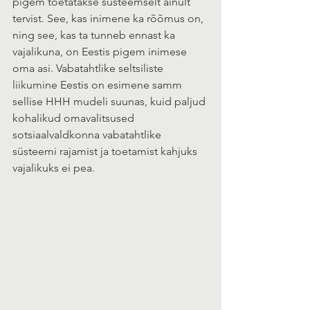
pigem toetatakse süsteemselt ainult 
tervist. See, kas inimene ka rõõmus on, 
ning see, kas ta tunneb ennast ka 
vajalikuna, on Eestis pigem inimese 
oma asi. Vabatahtlike seltsiliste 
liikumine Eestis on esimene samm 
sellise HHH mudeli suunas, kuid paljud 
kohalikud omavalitsused 
sotsiaalvaldkonna vabatahtlike 
süsteemi rajamist ja toetamist kahjuks 
vajalikuks ei pea.  