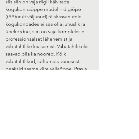
siis siin on vaja riigil käivitada 
kogukonnaõppe mudel – digiõpe 
(tööturult väljunud) täiskasvanutele 
kogukondades ei saa olla juhuslik ja 
ühekordne, siin on vaja kompleksset 
professionaalset lähenemist ja 
vabatahtlike kaasamist. Vabatahtlikeks 
saavad olla ka noored. Kõik 
vabatahtlikud, sõltumata vanusest, 
peaksid saama kiire väljaõppe. Praxis 
teeb Voliniku tellimusel sellel teemal 
parajasti analüüsi, sain seal eksperdina 
väljendada oma seisukohta. Meie 
pensionieas inimeste interneti 
kasutajate osakaal ja digioskuste levik 
on teravas vastuolus Eesti e-riigi 
kuvandi ja võimalustega. Singapuris 
tegingi just nendest vastuoludest 
ettekande.