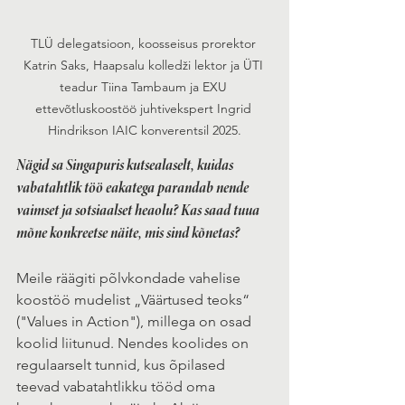
TLÜ delegatsioon, koosseisus prorektor 
Katrin Saks, Haapsalu kolledži lektor ja ÜTI 
teadur Tiina Tambaum ja EXU 
ettevõtluskoostöö juhtivekspert Ingrid 
Hindrikson IAIC konverentsil 2025.
Nägid sa Singapuris kutsealaselt, kuidas 
vabatahtlik töö eakatega parandab nende 
vaimset ja sotsiaalset heaolu? Kas saad tuua 
mõne konkreetse näite, mis sind kõnetas?
Meile räägiti põlvkondade vahelise 
koostöö mudelist „Väärtused teoks“ 
("Values in Action"), millega on osad 
koolid liitunud. Nendes koolides on 
regulaarselt tunnid, kus õpilased 
teevad vabatahtlikku tööd oma 