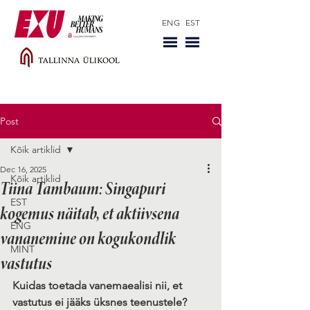
ENG
EST
Post
Kõik artiklid
Dec 16, 2025
Kõik artiklid
Tiina Tambaum: Singapuri
EST
kogemus näitab, et aktiivsena
ENG
vananemine on kogukondlik
MINT
vastutus
Kuidas toetada vanemaealisi nii, et 
vastutus ei jääks üksnes teenustele? 