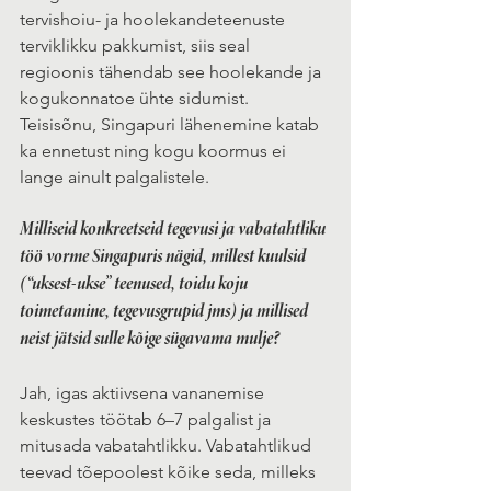
tervishoiu- ja hoolekandeteenuste 
terviklikku pakkumist, siis seal 
regioonis tähendab see hoolekande ja 
kogukonnatoe ühte sidumist. 
Teisisõnu, Singapuri lähenemine katab 
ka ennetust ning kogu koormus ei 
lange ainult palgalistele.     
Milliseid konkreetseid tegevusi ja vabatahtliku 
töö vorme Singapuris nägid, millest kuulsid 
(“uksest-ukse” teenused, toidu koju 
toimetamine, tegevusgrupid jms) ja millised 
neist jätsid sulle kõige sügavama mulje?
Jah, igas aktiivsena vananemise 
keskustes töötab 6–7 palgalist ja 
mitusada vabatahtlikku. Vabatahtlikud 
teevad tõepoolest kõike seda, milleks 