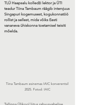
TLÜ Haapsalu kolledži lektor ja ÜTI 
teadur Tiina Tambaum räägib intervjuus 
Singapuri kogemusest, kogukonnatöö 
rollist ja sellest, mida võiks Eesti 
vananeva ühiskonna toetamisel teisiti 
mõelda.
Tiina Tambaum esinemas IAIC konverentsil 
2025. Fotod: IAIC
Tallinna Ülikool liitus rahvusvahelise 