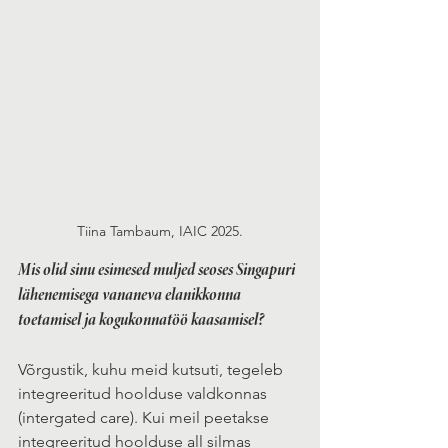
Tiina Tambaum, IAIC 2025.
Mis olid sinu esimesed muljed seoses Singapuri 
lähenemisega vananeva elanikkonna 
toetamisel ja kogukonnatöö kaasamisel?
Võrgustik, kuhu meid kutsuti, tegeleb 
integreeritud hoolduse valdkonnas 
(intergated care). Kui meil peetakse 
integreeritud hoolduse all silmas 