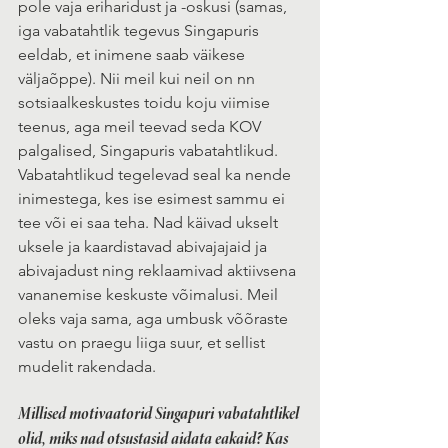
pole vaja eriharidust ja -oskusi (samas, 
iga vabatahtlik tegevus Singapuris 
eeldab, et inimene saab väikese 
väljaõppe). Nii meil kui neil on nn 
sotsiaalkeskustes toidu koju viimise 
teenus, aga meil teevad seda KOV 
palgalised, Singapuris vabatahtlikud. 
Vabatahtlikud tegelevad seal ka nende 
inimestega, kes ise esimest sammu ei 
tee või ei saa teha. Nad käivad ukselt 
uksele ja kaardistavad abivajajaid ja 
abivajadust ning reklaamivad aktiivsena 
vananemise keskuste võimalusi. Meil 
oleks vaja sama, aga umbusk võõraste 
vastu on praegu liiga suur, et sellist 
mudelit rakendada.
Millised motivaatorid Singapuri vabatahtlikel 
olid, miks nad otsustasid aidata eakaid? Kas 