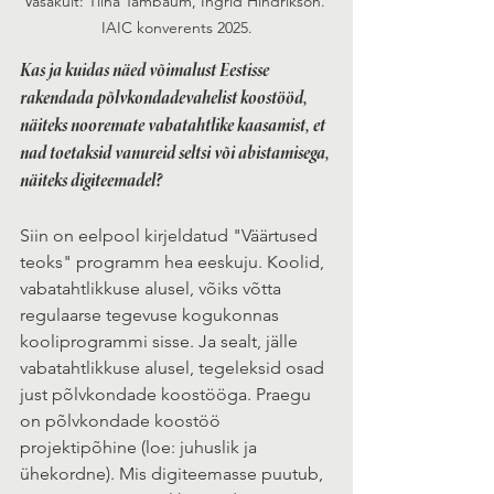
Vasakult: Tiina Tambaum, Ingrid Hindrikson. 
IAIC konverents 2025.
Kas ja kuidas näed võimalust Eestisse 
rakendada põlvkondadevahelist koostööd, 
näiteks nooremate vabatahtlike kaasamist, et 
nad toetaksid vanureid seltsi või abistamisega, 
näiteks digiteemadel?
Siin on eelpool kirjeldatud "Väärtused 
teoks" programm hea eeskuju. Koolid, 
vabatahtlikkuse alusel, võiks võtta 
regulaarse tegevuse kogukonnas 
kooliprogrammi sisse. Ja sealt, jälle 
vabatahtlikkuse alusel, tegeleksid osad 
just põlvkondade koostööga. Praegu 
on põlvkondade koostöö 
projektipõhine (loe: juhuslik ja 
ühekordne). Mis digiteemasse puutub, 