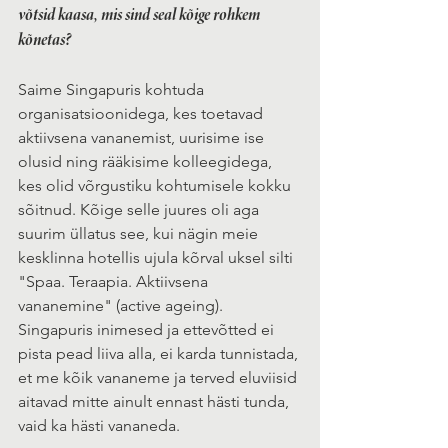
võtsid kaasa, mis sind seal kõige rohkem 
kõnetas?
Saime Singapuris kohtuda 
organisatsioonidega, kes toetavad 
aktiivsena vananemist, uurisime ise 
olusid ning rääkisime kolleegidega, 
kes olid võrgustiku kohtumisele kokku 
sõitnud. Kõige selle juures oli aga 
suurim üllatus see, kui nägin meie 
kesklinna hotellis ujula kõrval uksel silti 
"Spaa. Teraapia. Aktiivsena 
vananemine" (active ageing). 
Singapuris inimesed ja ettevõtted ei 
pista pead liiva alla, ei karda tunnistada, 
et me kõik vananeme ja terved eluviisid 
aitavad mitte ainult ennast hästi tunda, 
vaid ka hästi vananeda. 