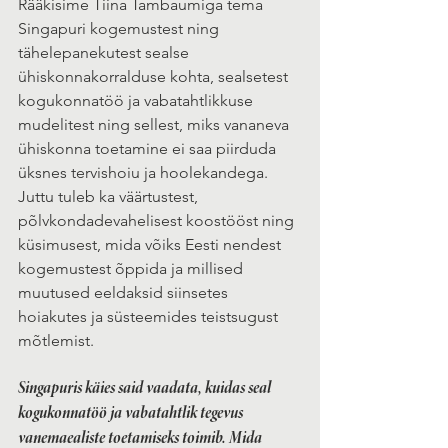
Rääkisime Tiina Tambaumiga tema 
Singapuri kogemustest ning 
tähelepanekutest sealse 
ühiskonnakorralduse kohta, sealsetest 
kogukonnatöö ja vabatahtlikkuse 
mudelitest ning sellest, miks vananeva 
ühiskonna toetamine ei saa piirduda 
üksnes tervishoiu ja hoolekandega. 
Juttu tuleb ka väärtustest, 
põlvkondadevahelisest koostööst ning 
küsimusest, mida võiks Eesti nendest 
kogemustest õppida ja millised 
muutused eeldaksid siinsetes 
hoiakutes ja süsteemides teistsugust 
mõtlemist.
Singapuris käies said vaadata, kuidas seal 
kogukonnatöö ja vabatahtlik tegevus 
vanemaealiste toetamiseks toimib. Mida 