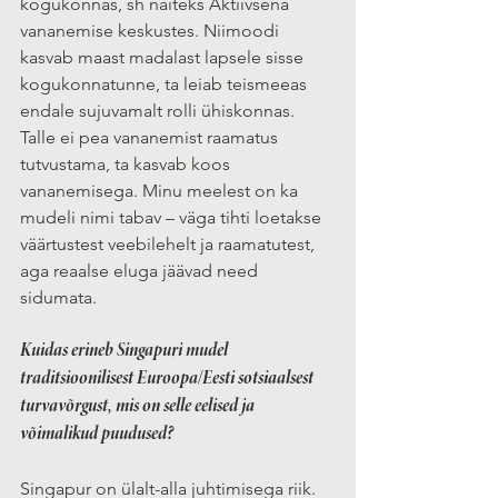
kogukonnas, sh näiteks Aktiivsena 
vananemise keskustes. Niimoodi 
kasvab maast madalast lapsele sisse 
kogukonnatunne, ta leiab teismeeas 
endale sujuvamalt rolli ühiskonnas. 
Talle ei pea vananemist raamatus 
tutvustama, ta kasvab koos 
vananemisega. Minu meelest on ka 
mudeli nimi tabav – väga tihti loetakse 
väärtustest veebilehelt ja raamatutest, 
aga reaalse eluga jäävad need 
sidumata.
Kuidas erineb Singapuri mudel 
traditsioonilisest Euroopa/Eesti sotsiaalsest 
turvavõrgust, mis on selle eelised ja 
võimalikud puudused?
Singapur on ülalt-alla juhtimisega riik. 