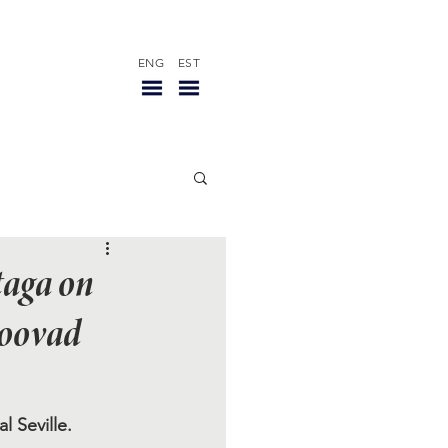
ENG
EST
taga on
loovad
al 
Seville.