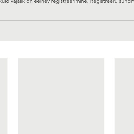
uid vajalik on eelnev registreerimine. Registreeru sünd