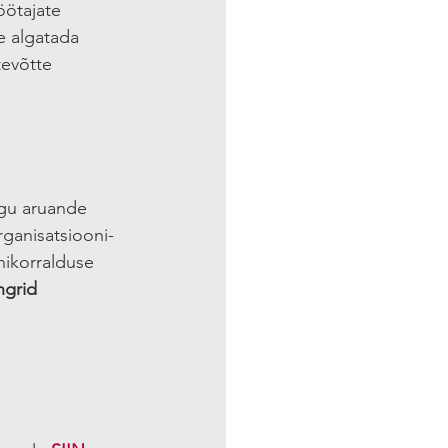
öötajate 
e algatada 
evõtte 
ngu aruande 
organisatsiooni- 
onikorralduse 
ngrid 