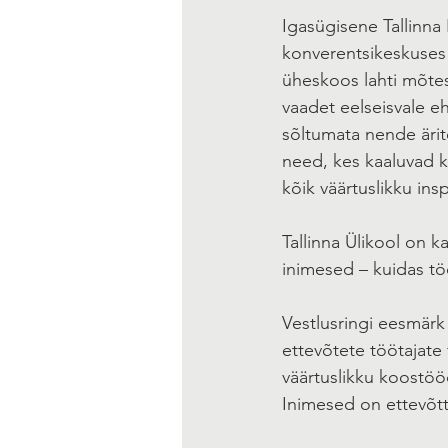
Igasügisene Tallinna
konverentsikeskuses
üheskoos lahti mõtes
vaadet eelseisvale e
sõltumata nende ärit
need, kes kaaluvad k
kõik väärtuslikku insp
Tallinna Ülikool on k
inimesed – kuidas töö
Vestlusringi eesmär
ettevõtete töötajate
väärtuslikku koostöö
Inimesed on ettevõt