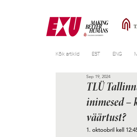
Kõik artiklid
EST
ENG
Sep 19, 2024
TLÜ Tallinna
inimesed – k
väärtust?
1. oktoobril kell 12:4