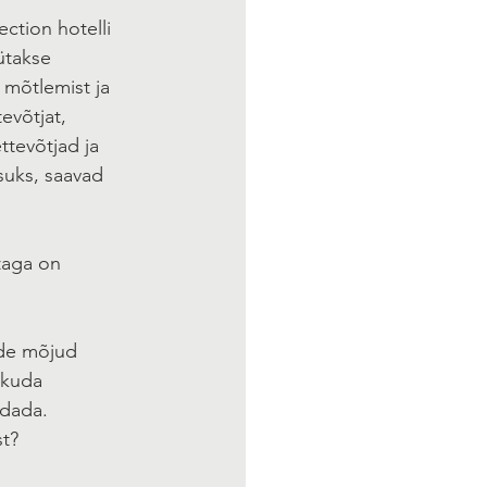
ction hotelli 
ütakse 
 mõtlemist ja 
evõtjat, 
ttevõtjad ja 
suks, saavad 
taga on 
ide mõjud 
kkuda 
ndada. 
st?