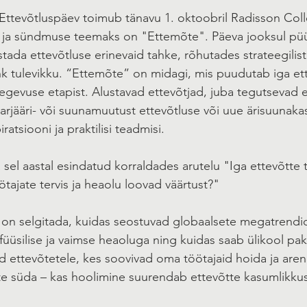
 Ettevõtluspäev toimub tänavu 1. oktoobril Radisson Colle
 ja sündmuse teemaks on "Ettemõte". Päeva jooksul pü
tada ettevõtluse erinevaid tahke, rõhutades strateegilist
hk tulevikku. “Ettemõte” on midagi, mis puudutab iga ett
egevuse etapist. Alustavad ettevõtjad, juba tegutsevad e
arjääri- või suunamuutust ettevõtluse või uue ärisuunaka
iratsiooni ja praktilisi teadmisi.
a sel aastal esindatud korraldades arutelu "Iga ettevõtte 
tajate tervis ja heaolu loovad väärtust?"
k on selgitada, kuidas seostuvad globaalsete megatrend
 füüsilise ja vaimse heaoluga ning kuidas saab ülikool pa
d ettevõtetele, kes soovivad oma töötajaid hoida ja are
te süda – kas hoolimine suurendab ettevõtte kasumlikku