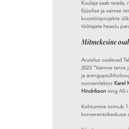
Kuulaja saab teada, 
füüsilise ja vaimse t
koostööprojekte ülik
töötajate heaolu pa
Mitmekesine osal
Arutelus osalevad Tal
2023 “Vaimne tervis 
ja arengupsühholoog
nooremlektor 
Karel 
Hindrikson
 ning AS-i
Kohtumine toimub 1. 
konverentsikeskuse saa