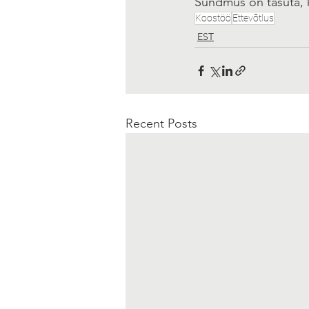
Sündmus on tasuta, k
Koostöö
Ettevõtlus
EST
Recent Posts