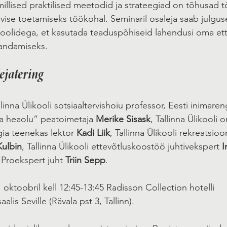
millised praktilised meetodid ja strateegiad on tõhusad t
ervise toetamiseks töökohal. Seminaril osaleja saab julgus
oolidega, et kasutada teaduspõhiseid lahendusi oma ett
randamiseks.
ejatering
linna Ülikooli sotsiaaltervishoiu professor, Eesti inimare
ja heaolu” peatoimetaja 
Merike Sisask
, Tallinna Ülikooli 
ia teenekas lektor 
Kadi Liik
, Tallinna Ülikooli rekreatsio
Kulbin
, Tallinna Ülikooli ettevõtluskoostöö juhtivekspert 
I
 Proekspert juht 
Triin Sepp
.
oktoobril kell 12:45-13:45 Radisson Collection hotelli 
lis Seville (Rävala pst 3, Tallinn).