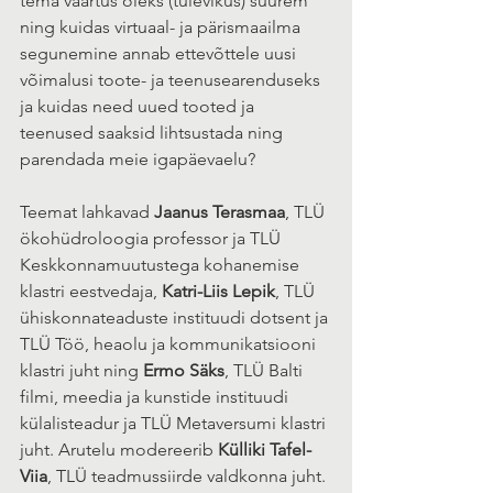
tema väärtus oleks (tulevikus) suurem 
ning kuidas virtuaal- ja pärismaailma 
segunemine annab ettevõttele uusi 
võimalusi toote- ja teenusearenduseks 
ja kuidas need uued tooted ja 
teenused saaksid lihtsustada ning 
parendada meie igapäevaelu?
Teemat lahkavad 
Jaanus Terasmaa
, TLÜ 
ökohüdroloogia professor ja TLÜ 
Keskkonnamuutustega kohanemise 
klastri eestvedaja, 
Katri-Liis Lepik
, TLÜ 
ühiskonnateaduste instituudi dotsent ja 
TLÜ Töö, heaolu ja kommunikatsiooni 
klastri juht ning 
Ermo Säks
, TLÜ Balti 
filmi, meedia ja kunstide instituudi 
külalisteadur ja TLÜ Metaversumi klastri 
juht. Arutelu modereerib 
Külliki Tafel-
Viia
, TLÜ teadmussiirde valdkonna juht. 