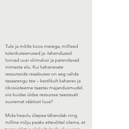
Tule ja mõtle koos meiega, millised 
tulevikuteenused ja -lahendused 
loovad uusi võimalusi ja parendavad 
inimeste elu. Kui kahanevate 
ressursside reaalsuses on aeg valida 
tasaarengu tee – kestlikult kahanev ja 
ökosüsteeme taastav majandusmudel, 
siis kuidas üldse ressursse taastavalt 
suuremat väärtust luua?
Mida heaolu ülepea tähendab ning 
milline mõju peaks ettevõttel olema, et 