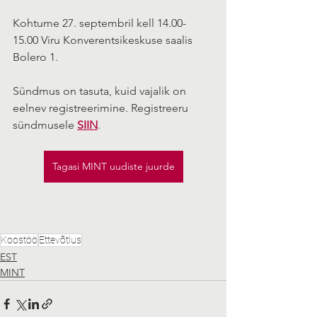
Kohtume 27. septembril kell 14.00-
15.00 Viru Konverentsikeskuse saalis 
Bolero 1.
Sündmus on tasuta, kuid vajalik on 
eelnev registreerimine. Registreeru 
sündmusele 
SIIN
.
Tagasi MINT uudiste juurde
Koostöö
Ettevõtlus
EST
MINT