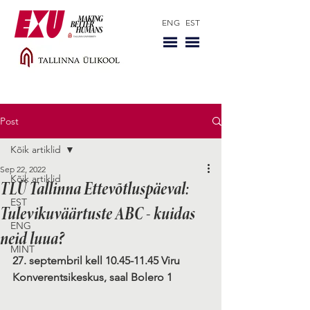
ENG
EST
Post
Kõik artiklid
Sep 22, 2022
Kõik artiklid
TLÜ Tallinna Ettevõtluspäeval:
EST
Tulevikuväärtuste ABC - kuidas
ENG
neid luua?
MINT
27. septembril kell 10.45-11.45 Viru 
Konverentsikeskus, saal Bolero 1