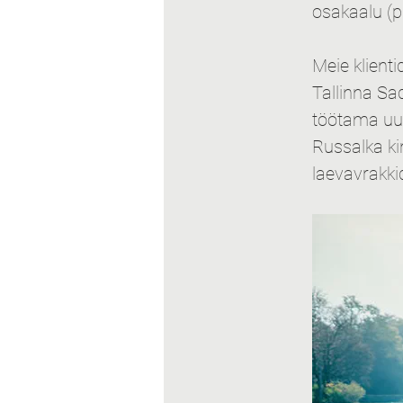
osakaalu (p
Meie klienti
Tallinna Sa
töötama uus
Russalka kin
laevavrakki