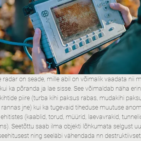
 radar on seade, mille abil on võimalik vaadata nii m
 kui ka põranda ja lae sisse. See võimaldab näha eri
ihtide piire (turba kihi paksus rabas, mudakihi paksu
s rannas jne) kui ka tugevaid tiheduse muutuse anom
ehitistes (kaablid, torud, müürid, laevavrakid, tunnelid
ms). Seetõttu saab ilma objekti lõhkumata selgust uu
iseehitusest ning seeläbi vähendada nn destruktiivset