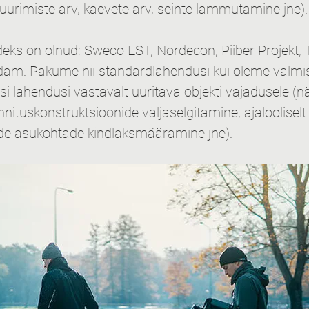
uurimiste arv, kaevete arv, seinte lammutamine jne).
deks on olnud: Sweco EST, Nordecon, Piiber Projekt, Ta
dam. Pakume nii standardlahendusi kui oleme valmis
i lahendusi vastavalt uuritava objekti vajadusele (nä
nituskonstruktsioonide väljaselgitamine, ajalooliselt 
de asukohtade kindlaksmääramine jne).