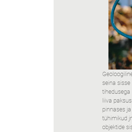
Geoloogiline
seina sisse
tihedusega k
liiva paksu
pinnases ja 
tühimikud j
objektide s