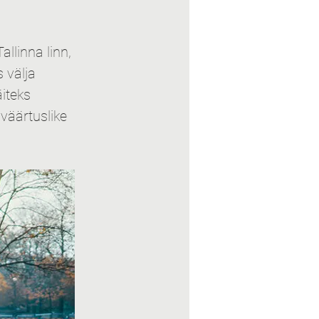
llinna linn, 
 välja 
iteks 
väärtuslike 