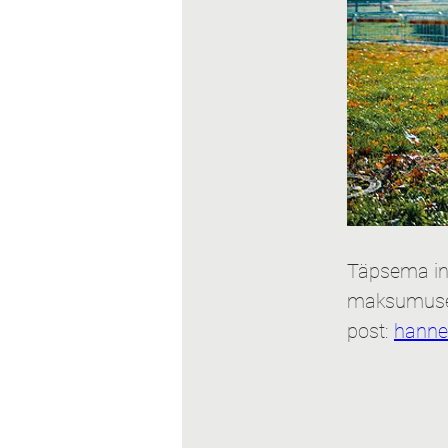
Täpsema inf
maksumuse 
post: 
hanne