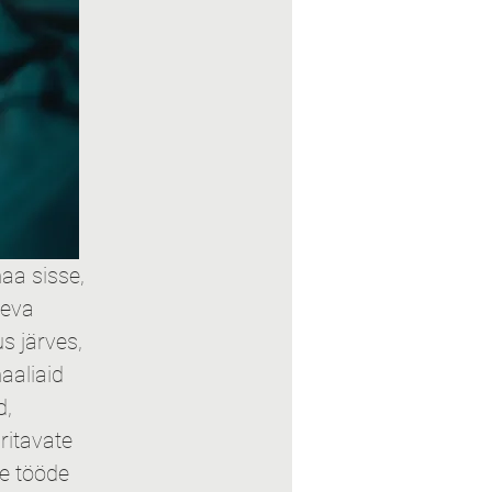
aa sisse, 
neva 
s järves, 
aaliaid 
, 
ritavate 
e tööde 