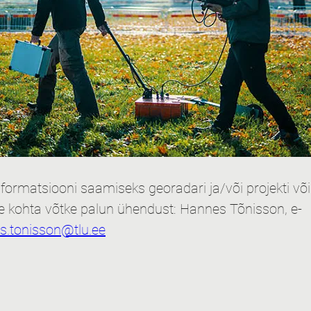
ormatsiooni saamiseks georadari ja/või projekti või
kohta võtke palun ühendust: Hannes Tõnisson, e-
s.tonisson@tlu.ee