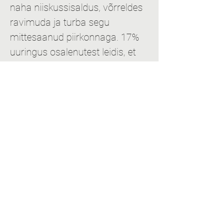
naha niiskussisaldus, võrreldes 
ravimuda ja turba segu 
mittesaanud piirkonnaga. 17% 
uuringus osalenutest leidis, et 
nende nahk protseduuri 
piirkonnas muutus pehmemaks.
Täpsema informatsiooni 
saamiseks palun kirjutage: 
exu@tlu.ee
https://www.youtube.com/watch?
v=mo8L7vFbchA