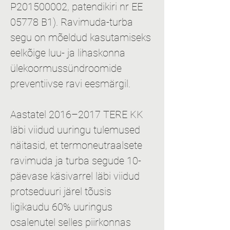
P201500002, patendikiri nr EE 
05778 B1). Ravimuda-turba 
segu on mõeldud kasutamiseks 
eelkõige luu- ja lihaskonna 
ülekoormussündroomide 
preventiivse ravi eesmärgil.
Aastatel 2016–2017 TERE KK 
läbi viidud uuringu tulemused 
näitasid, et termoneutraalsete 
ravimuda ja turba segude 10-
päevase käsivarrel läbi viidud 
protseduuri järel tõusis 
ligikaudu 60% uuringus 
osalenutel selles piirkonnas 