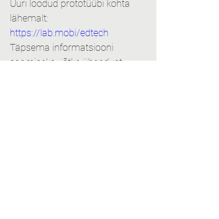
Uuri loodud prototüübi kohta 
lähemalt: 
https://lab.mobi/edtech
Täpsema informatsiooni 
saamiseks võtke ühendust: 
exu@tlu.ee
Vaata ka videot, kuidas 
tehnoloogia abil võimestada 
õpetamist ja õppimist:
https://www.youtube.com/watch?
v=IwWyP74BC7I