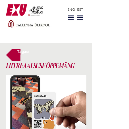
ENG
EST
Tagasi
LIITREAALSUSE ÕPPEMÄNG