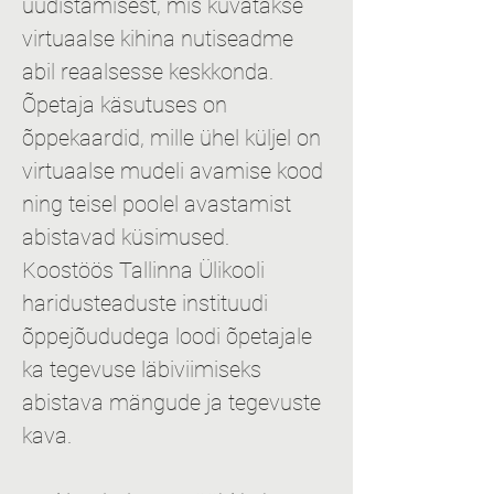
uudistamisest, mis kuvatakse 
virtuaalse kihina nutiseadme 
abil reaalsesse keskkonda. 
Õpetaja käsutuses on 
õppekaardid, mille ühel küljel on 
virtuaalse mudeli avamise kood 
ning teisel poolel avastamist 
abistavad küsimused.
Koostöös Tallinna Ülikooli 
haridusteaduste instituudi 
õppejõududega loodi õpetajale 
ka tegevuse läbiviimiseks 
abistava mängude ja tegevuste 
kava.