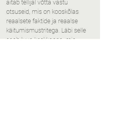
aitab tellijal võtta vastu 
otsuseid, mis on kooskõlas 
reaalsete faktide ja reaalse 
käitumismustritega. Läbi selle 
saab luua keskkonna, mis 
arvestab nii teenust pakkuva kui 
ka teenust tarbiva inimesega.
Vaata ka: Kuidas planeerida 
kvaliteetset linnaruumi? 
https://www.youtube.com/watch?
list=PLDBvOYGTQtrzunoHqmBkbR0zLAUh
d6sTd&v=sNbMqSOTbi0