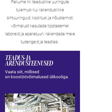
Pakume nii teaduslike uuringute
tulemusi kui rakenduslikke
sihtuuringuid; koolitusi ja nõustamist;
võimalust kasutada tipptasemel
laboreid ja aparatuuri; rakendada meie
tudengeid ja teadlasi.
TEADUS- JA
ARENDUSTEENUSED
Vaata siit, millised
on koostöövõimalused ülikooliga.