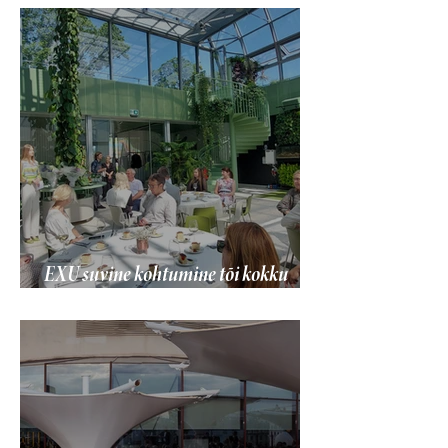
EXU suvine kohtumine tõi kokku
ülikooli koostööpartnerid