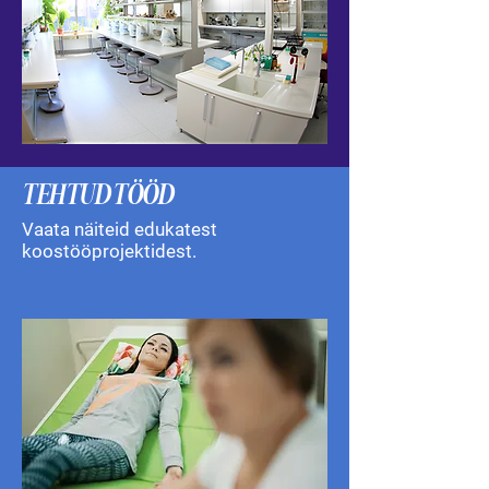
TEHTUD TÖÖD
Vaata näiteid edukatest
koostööprojektidest.