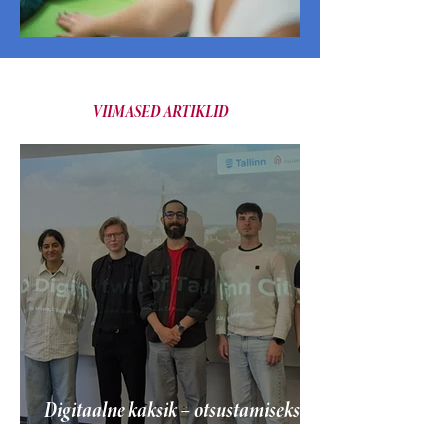
VIIMASED ARTIKLID
Digitaalne kaksik – otsustamiseks
vajalik info on sageli juba olemas