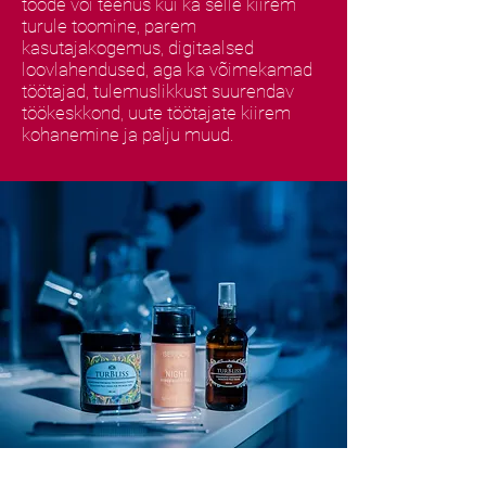
toode või teenus kui ka selle kiirem
turule toomine, parem
kasutajakogemus, digitaalsed
loovlahendused, aga ka võimekamad
töötajad, tulemuslikkust suurendav
töökeskkond, uute töötajate kiirem
kohanemine ja palju muud. ​