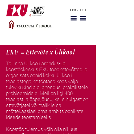
ENG
EST
EXU = Ettevõte x Ülikool
Tallinna Ülikooli arendus- ja
koostöökeskus EXU toob ettevõtted ja
organisatsioonid kokku ülikooli
teadlastega, et töötada koos välja
tulevikukindlaid lahendusi praktilistele
probleemidele. Meil on ligi 400
teadlast ja õppejõudu, kelle hulgast on
ettevõtjatel võimalik leida
mõttekaaslasi oma ambitsioonikate
ideede teostamiseks.
Koostöö tulemus võib olla nii uus