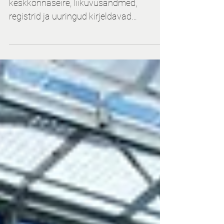
Planeeringud, ehitusprojektid,
keskkonnaseire, liikuvusandmed,
registrid ja uuringud kirjeldavad
linnaruumi peaaegu igast võimalikust
vaatenurgast. Otsuste tegemine ei ole
sellest hoolimata muutunud nii palju
lihtsamaks, kui võiks eeldada. Põhjus ei
peitu andmete vähesuses, vaid selles, et
vajalik teadmine on sageli killustunud eri
süsteemide, osakondade ja
vastutusvaldkondade vahel.