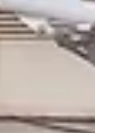
ning arutada järgmisi ühiseid samme.
Päeva ametlikule osale järgnenud
vestlused pakkusid võimaluse kohtuda
partneritega väljaspool tavapärast
töörütmi, vahetada kogemusi ja rääkida
ideedest, milleks igapäevatöös sageli
aega ei jää.