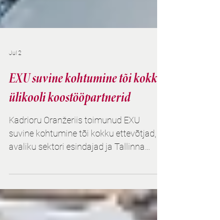
Jul 2
EXU suvine kohtumine tõi kokku
ülikooli koostööpartnerid
Kadrioru Oranžeriis toimunud EXU
suvine kohtumine tõi kokku ettevõtjad,
avaliku sektori esindajad ja Tallinna
Ülikooli koostööpartnerid, et vaadata
tagasi aasta esimese poole tegemistele