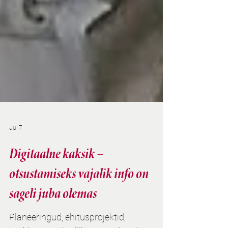
Jul 7
Digitaalne kaksik –
otsustamiseks vajalik info on
sageli juba olemas