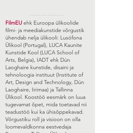
FilmEU
 ehk Euroopa ülikoolide 
filmi- ja meediakunstide võrgustik 
ühendab nelja ülikooli: Lusófona 
Ülikool (Portugal), LUCA Kaunite 
Kunstide Kool (LUCA School of 
Arts, Belgia), IADT ehk Dún 
Laoghaire kunstide, disaini ja 
tehnoloogia instituut (Institute of 
Art, Design and Technology, Dún 
Laoghaire, Iirimaa) ja Tallinna 
Ülikool. Koostöö eesmärk on luua 
tugevamat õpet, mida toetavad nii 
teadustöö kui ka ühisõppekavad. 
Võrgustiku roll ja visioon on olla 
loomevaldkonna eestvedaja 