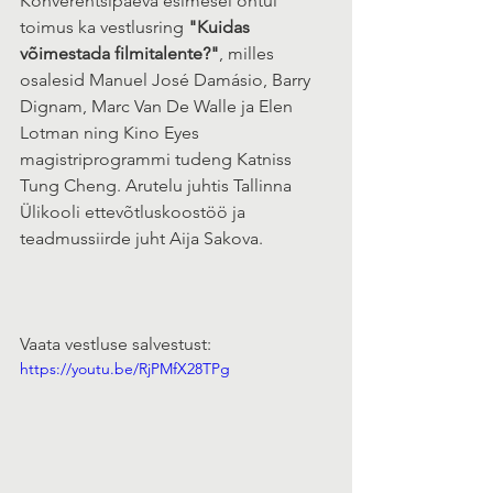
Konverentsipäeva esimesel õhtul 
toimus ka vestlusring 
"Kuidas 
võimestada filmitalente?"
, milles 
osalesid Manuel José Damásio, Barry 
Dignam, Marc Van De Walle ja Elen 
Lotman ning Kino Eyes 
magistriprogrammi tudeng Katniss 
Tung Cheng. Arutelu juhtis Tallinna 
Ülikooli ettevõtluskoostöö ja 
teadmussiirde juht Aija Sakova. 
Vaata vestluse salvestust:
https://youtu.be/RjPMfX28TPg