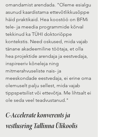
omandamist arendada. "Oleme esialgu 
asunud kaardistama ettevõtlikkusõppe 
häid praktikaid. Hea koostöö on BFMi 
tele- ja meedia programmide kõrval 
tekkinud ka TÜHI doktoriõppe 
kontekstis. Need oskused, mida vajab 
tänane akadeemiline töötaja, et olla 
hea projektide arendaja ja eestvedaja, 
inspireeriv kõneleja ning 
mitmerahvuseliste nais- ja 
meeskondade eestvedaja, ei erine oma 
olemuselt palju sellest, mida vajab 
tippspetsilist või ettevõtja. Me lihtsalt ei 
ole seda veel teadvustanud."
C-Accelerate konverents ja 
vestlusring Tallinna Ülikoolis