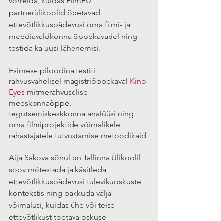
võrrelda, kuidas FilmEU 
partnerülikoolid õpetavad 
ettevõtlikkuspädevusi oma filmi- ja 
meediavaldkonna õppekavadel ning 
testida ka uusi lähenemisi.
Esimese piloodina testiti 
rahvusvahelisel magistriõppekaval 
Kino 
Eyes
 mitmerahvuselise 
meeskonnaõppe, 
tegutsemiskeskkonna analüüsi ning 
oma filmiprojektide võimalikele 
rahastajatele tutvustamise metoodikaid.
Aija Sakova sõnul on Tallinna Ülikoolil 
soov mõtestada ja käsitleda 
ettevõtlikkuspädevusi tulevikuoskuste 
kontekstis ning pakkuda välja 
võimalusi, kuidas ühe või teise 
ettevõtlikust toetava oskuse 