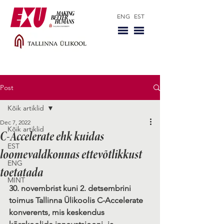
ENG
EST
Post
Kõik artiklid
Dec 7, 2022
Kõik artiklid
C-Accelerate ehk kuidas
EST
loomevaldkonnas ettevõtlikkust
ENG
toetatada
MINT
30. novembrist kuni 2. detsembrini 
toimus Tallinna Ülikoolis C-Accelerate 
konverents, mis keskendus 