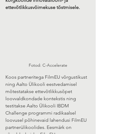
kõrgkoolide innovatsiooni- ja 
ettevõtlikkusvõimekuse tõstmisele.
Fotod: C-Accelerate
Koos partneritega FilmEU võrgustikust 
ning Aalto Ülikooli eestvedamisel 
mõtestatakse ettevõtlikkusõpet 
loovvaldkondade kontekstis ning 
testitakse Aalto Ülikooli IBDM 
Challenge programmi radikaalsel 
loovusel põhinevaid lahendusi FilmEU 
partnerülikoolides. Eesmärk on 