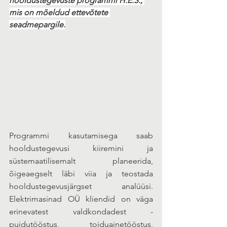
hooldustegevuste programmi H.E.S., 
mis on mõeldud ettevõtete 
seadmepargile.
Programmi kasutamisega saab 
hooldustegevusi kiiremini ja 
süstemaatilisemalt planeerida, 
õigeaegselt läbi viia ja teostada 
hooldustegevusjärgset analüüsi. 
Elektrimasinad OÜ kliendid on väga 
erinevatest valdkondadest - 
puidutööstus, toiduainetööstus, 