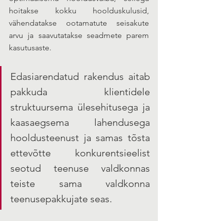
hoitakse kokku hoolduskulusid, 
vähendatakse ootamatute seisakute 
arvu ja saavutatakse seadmete parem 
kasutusaste.
Edasiarendatud rakendus aitab 
pakkuda klientidele 
struktuursema ülesehitusega ja 
kaasaegsema lahendusega 
hooldusteenust ja samas tõsta 
ettevõtte konkurentsieelist 
seotud teenuse valdkonnas 
teiste sama valdkonna 
teenusepakkujate seas. 