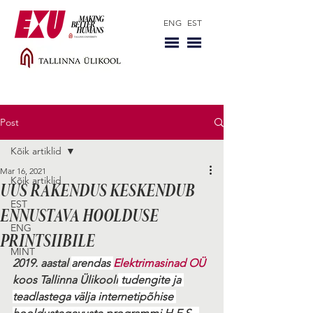
ENG
EST
Post
Kõik artiklid
Mar 16, 2021
Kõik artiklid
UUS RAKENDUS KESKENDUB
EST
ENNUSTAVA HOOLDUSE
ENG
PRINTSIIBILE
MINT
2019. aastal 
arendas 
Elektrimasinad OÜ
koos Tallinna Ülikooli
 tudengite ja 
teadlastega välja internetipõhise 