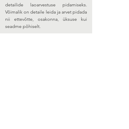
detailide laoarvestuse pidamiseks. 
Võimalik on detaile leida ja arvet pidada 
nii ettevõtte, osakonna, üksuse kui 
seadme põhiselt.
Tehtud arendustööd teostas Jaagup 
Kippar Tallinna Ülikooli 
digitehnoloogiate instituudist.Töid 
aitas rahastada EASi innovatsiooniosak.
EST
See All
Recent Posts