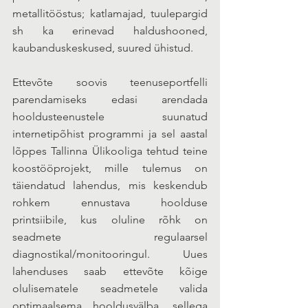
metallitööstus; katlamajad, tuulepargid 
sh ka erinevad haldushooned, 
kaubanduskeskused, suured ühistud.
Ettevõte soovis teenuseportfelli 
parendamiseks edasi arendada 
hooldusteenustele suunatud 
internetipõhist programmi ja sel aastal 
lõppes Tallinna Ülikooliga tehtud teine 
koostööprojekt, mille tulemus on 
täiendatud lahendus, mis keskendub 
rohkem ennustava hoolduse 
printsiibile, kus oluline rõhk on 
seadmete regulaarsel 
diagnostikal/monitooringul. Uues 
lahenduses saab ettevõte kõige 
olulisematele seadmetele valida 
optimaalsema hooldusvälba, sellega 