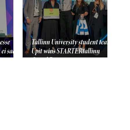
esse
Tallinn University student team
 ei saa
Upit wins STARTERtallinn
Grand Prix