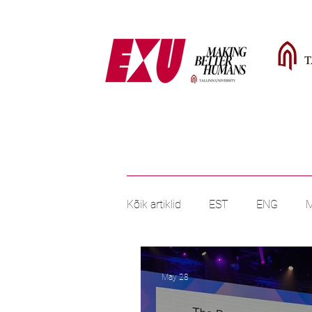
Kõik artiklid
EST
ENG
May 28