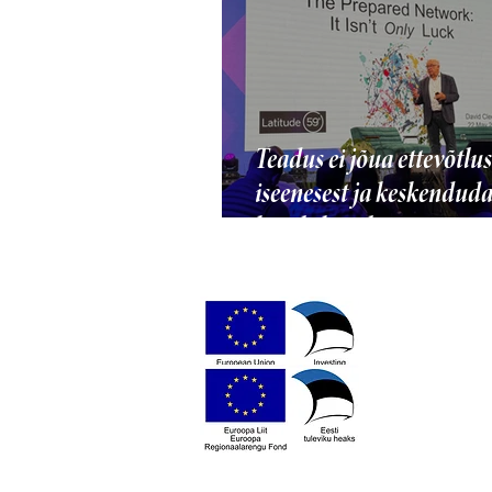
Teadus ei jõua ettevõtlus
iseenesest ja keskenduda
kiirele kasule