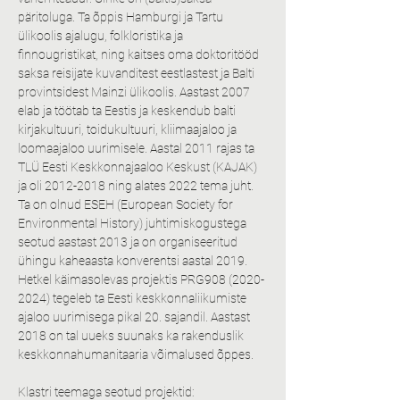
päritoluga. Ta õppis Hamburgi ja Tartu 
ülikoolis ajalugu, folkloristika ja 
finnougristikat, ning kaitses oma doktoritööd 
saksa reisijate kuvanditest eestlastest ja Balti 
provintsidest Mainzi ülikoolis. Aastast 2007 
elab ja töötab ta Eestis ja keskendub balti 
kirjakultuuri, toidukultuuri, kliimaajaloo ja 
loomaajaloo uurimisele. Aastal 2011 rajas ta 
TLÜ Eesti Keskkonnajaaloo Keskust (KAJAK) 
ja oli 2012-2018 ning alates 2022 tema juht. 
Ta on olnud ESEH (European Society for 
Environmental History) juhtimiskogustega 
seotud aastast 2013 ja on organiseeritud 
ühingu kaheaasta konverentsi aastal 2019. 
Hetkel käimasolevas projektis PRG908 (2020-
2024) tegeleb ta Eesti keskkonnaliikumiste 
ajaloo uurimisega pikal 20. sajandil. Aastast 
2018 on tal uueks suunaks ka rakenduslik 
keskkonnahumanitaaria võimalused õppes.
Klastri teemaga seotud projektid: