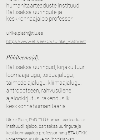
humanitaarteaduste instituudi
Baltisaksa uuringute ja
keskkonnaajaloo professor
ulrike.plath@tlu.ee
https://www.etis.ee/CV/Ulrike_Plath/est
Põhiteema(d):
Baltisaksa uuringud, kirjakultuur,
loomaajalugu, toiduajalugu,
taimede ajalugu, kliimaajalugu,
antropotseen, rahvusülene
ajalookirjutus, rakenduslik
keskkonnahumanitaaria.
Ulrike Plath, PhD, TLÜ humanitaarteaduste 
instituudi, ajaloo, baltisaksa uuringute ja 
keskkonnaajaloo professor ning ETA UTKK 
vanemteadur. Ulrike on (baltis)saksa 