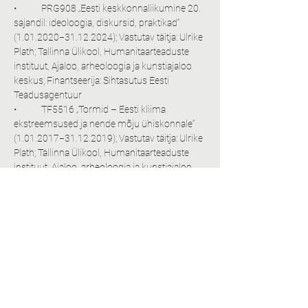
•	PRG908 „Eesti keskkonnaliikumine 20. 
sajandil: ideoloogia, diskursid, praktikad“ 
(1.01.2020−31.12.2024); Vastutav täitja: Ulrike 
Plath; Tallinna Ülikool, Humanitaarteaduste 
instituut, Ajaloo, arheoloogia ja kunstiajaloo 
keskus; Finantseerija: Sihtasutus Eesti 
Teadusagentuur
•	TF5516 „Tormid – Eesti kliima 
ekstreemsused ja nende mõju ühiskonnale“ 
(1.01.2017−31.12.2019); Vastutav täitja: Ulrike 
Plath; Tallinna Ülikool, Humanitaarteaduste 
instituut, Ajaloo, arheoloogia ja kunstiajaloo 
keskus; Finantseerija: Tallinna Ülikool
•	TÕA15140 „Balti regiooni saksa ajaloo 
ja kultuuri sihtfinantseeritud professuur“ 
(1.09.2012−30.08.2017); Vastutav täitja: Ulrike 
Plath; Tallinna Ülikool, Humanitaarteaduste 
instituut, Ajaloo, arheoloogia ja kunstiajaloo 
keskus; Finantseerija: Kirde-Euroopa 
Sakslaste Kultuuri ja Ajaloo Instituut (IKGN e.V.)
•	ETF9419 „Baltimaade Toidukultuuri 