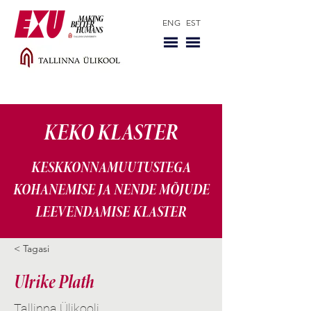
ENG
EST
KEKO KLASTER
KESKKONNAMUUTUSTEGA
KOHANEMISE JA NENDE MÕJUDE
LEEVENDAMISE KLASTER
< Tagasi
Ulrike Plath
Tallinna Ülikooli