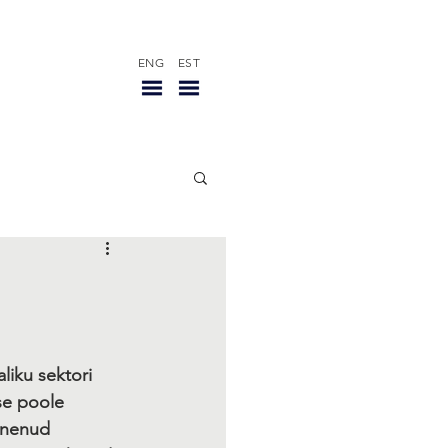
ENG
EST
liku sektori 
se poole 
gnenud 