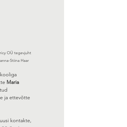
ricy OÜ tegevjuht 
anna-Stiina Haar
kooliga 
tte 
Maria 
htud 
 ja ettevõtte 
uusi kontakte, 