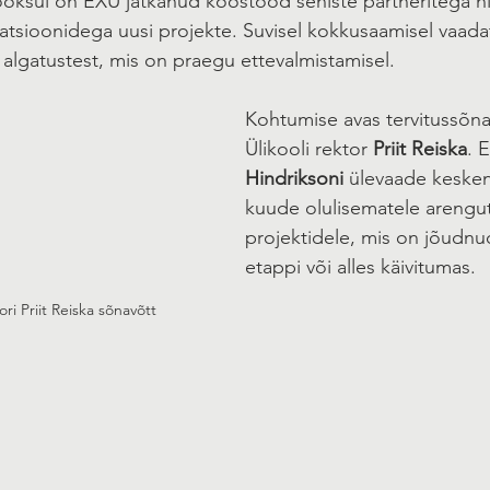
ooksul on EXU jätkanud koostööd seniste partneritega n
satsioonidega uusi projekte. Suvisel kokkusaamisel vaadat
a algatustest, mis on praegu ettevalmistamisel. 
Kohtumise avas tervitussõna
Ülikooli rektor 
Priit Reiska
. 
Hindriksoni
 ülevaade kesken
kuude olulisematele arengut
projektidele, mis on jõudnu
etappi või alles käivitumas.
tori Priit Reiska sõnavõtt