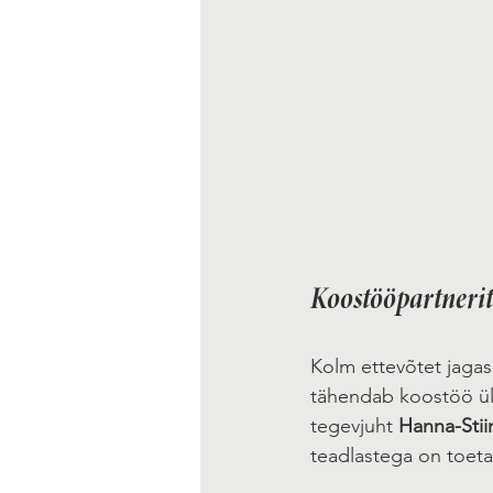
Koostööpartnerit
Kolm ettevõtet jagas
tähendab koostöö üli
tegevjuht 
Hanna-Stii
teadlastega on toeta