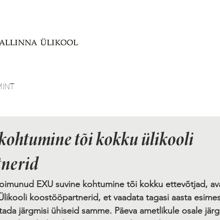
MINT
kohtumine tõi kokku ülikooli
tnerid
toimunud EXU suvine kohtumine tõi kokku ettevõtjad, ava
 Ülikooli koostööpartnerid, et vaadata tagasi aasta esime
tada järgmisi ühiseid samme. Päeva ametlikule osale jär