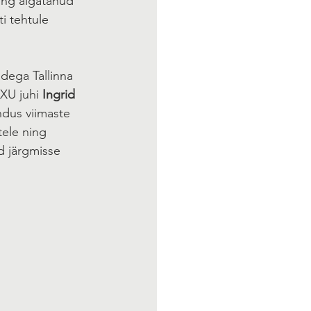
ing algatanud 
i tehtule 
dega Tallinna 
EXU juhi 
Ingrid 
dus viimaste 
ele ning 
d järgmisse 