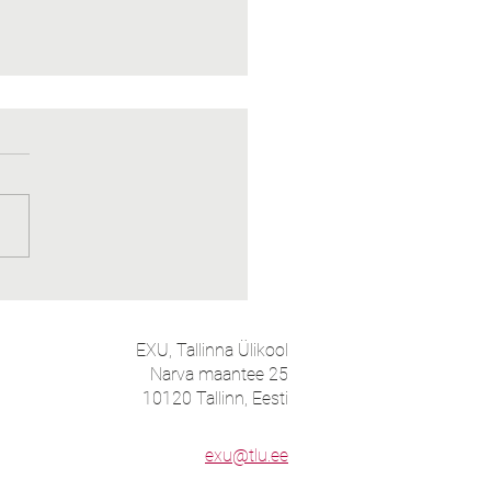
a Tallinna Ülikooli praktilises
ös kohtusid kultuur, tehnoloogia
astajakogemus
EXU, Tallinna Ülikool
Narva maantee 25
10120 Tallinn, Eesti
exu@tlu.ee