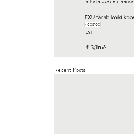
jätkata pooleli jäänu
EXU tänab kõiki koos
Koostöö
EST
Recent Posts