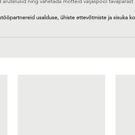
d arutelusid ning vahetada mõtteid väljaspool tavapärast
tööpartnereid usalduse, ühiste ettevõtmiste ja sisuka k