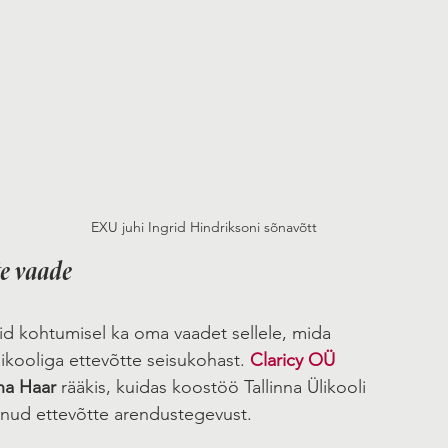
EXU juhi Ingrid Hindriksoni sõnavõtt
e vaade
id kohtumisel ka oma vaadet sellele, mida 
kooliga ettevõtte seisukohast. 
Claricy OÜ
na Haar
 rääkis, kuidas koostöö Tallinna Ülikooli 
nud ettevõtte arendustegevust. 