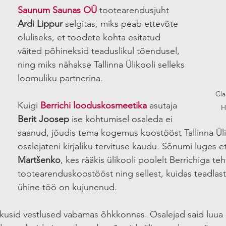
Saunum Saunas OÜ
 tootearendusjuht 
Ardi Lippur
 selgitas, miks peab ettevõte 
oluliseks, et toodete kohta esitatud 
väited põhineksid teaduslikul tõendusel, 
ning miks nähakse Tallinna Ülikooli selleks 
loomuliku partnerina.
Cla
Kuigi 
Berrichi looduskosmeetika
 asutaja 
H
Berit Joosep
 ise kohtumisel osaleda ei 
saanud, jõudis tema kogemus koostööst Tallinna Üli
osalejateni kirjaliku tervituse kaudu. Sõnumi luges e
Martšenko
, kes rääkis ülikooli poolelt Berrichiga te
tootearenduskoostööst ning sellest, kuidas teadlaste
ühine töö on kujunenud.
ätkusid vestlused vabamas õhkkonnas. Osalejad said luua 