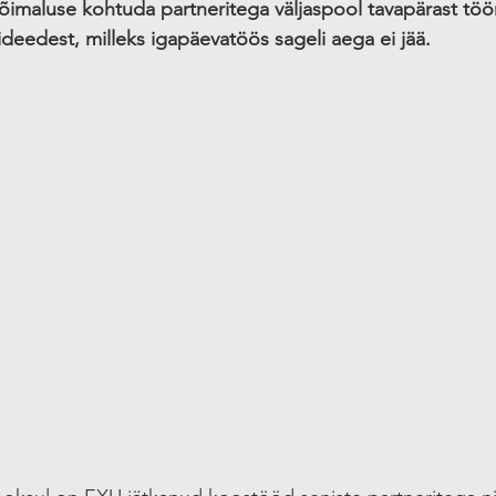
õimaluse kohtuda partneritega väljaspool tavapärast töö
ideedest, milleks igapäevatöös sageli aega ei jää.