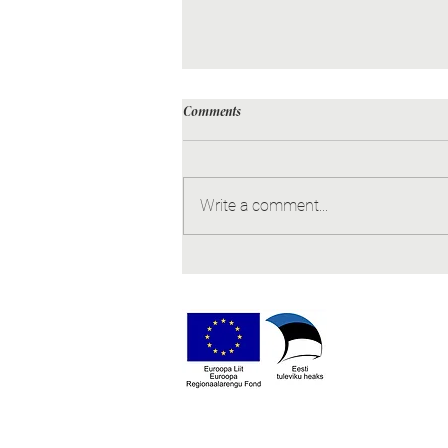
Comments
Write a comment...
Digitaalne kaksik – otsustamiseks
vajalik info on sageli juba olemas