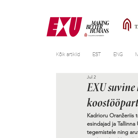
Kõik artiklid
EST
ENG
Jul 2
EXU suvine 
koostööpar
Kadrioru Oranžeriis 
esindajad ja Tallinna
tegemistele ning aru