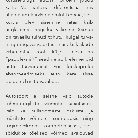
kätte. Või näiteks  diferentsiaal, mis 
aitab autot kurvis paremini keerata, sest 
kurvis olev sisemine ratas käib 
aeglasemalt ringi kui välimine. Samuti 
on tavaellu tulnud tohutul hulgal turva- 
ning mugavusvarustust, näiteks käikude 
vahetamine rooli küljes oleva nn 
“paddle-shift” seadme abil, elemendid 
auto turvapuurist või kokkupõrke 
absorbeerimiseks auto kere sisse 
peidetud nn turvavahud.
Autosport ei seisne vaid autode 
tehnoloogiliste võimete katsetustes, 
vaid ka rallisportlaste oskuste ja 
füüsiliste võimete sümbioosis ning 
tugimeeskonna kompetentsuses, sest 
sõidukite tõelised võimed avalduvad 