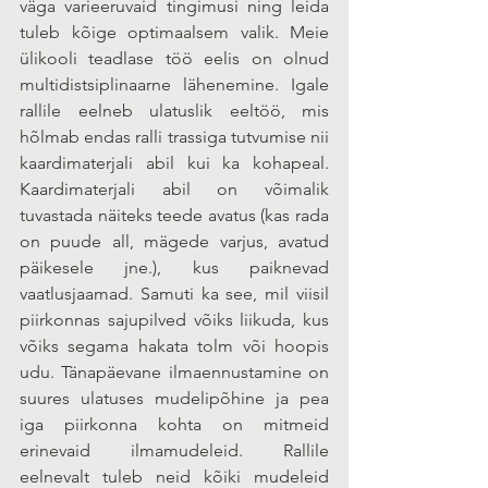
väga varieeruvaid tingimusi ning leida 
tuleb kõige optimaalsem valik. Meie 
ülikooli teadlase töö eelis on olnud 
multidistsiplinaarne lähenemine. Igale 
rallile eelneb ulatuslik eeltöö, mis 
hõlmab endas ralli trassiga tutvumise nii 
kaardimaterjali abil kui ka kohapeal. 
Kaardimaterjali abil on võimalik 
tuvastada näiteks teede avatus (kas rada 
on puude all, mägede varjus, avatud 
päikesele jne.), kus paiknevad 
vaatlusjaamad. Samuti ka see, mil viisil 
piirkonnas sajupilved võiks liikuda, kus 
võiks segama hakata tolm või hoopis 
udu. Tänapäevane ilmaennustamine on 
suures ulatuses mudelipõhine ja pea 
iga piirkonna kohta on mitmeid 
erinevaid ilmamudeleid. Rallile 
eelnevalt tuleb neid kõiki mudeleid 