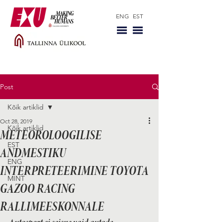
ENG
EST
Post
Kõik artiklid
Oct 28, 2019
Kõik artiklid
METEOROLOOGILISE
EST
ANDMESTIKU
ENG
INTERPRETEERIMINE TOYOTA
MINT
GAZOO RACING
RALLIMEESKONNALE