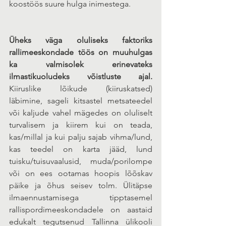
koostöös suure hulga inimestega.
Üheks väga oluliseks faktoriks 
rallimeeskondade töös on muuhulgas 
ka valmisolek erinevateks 
ilmastikuoludeks võistluste ajal. 
Kiiruslike lõikude (kiiruskatsed) 
läbimine, sageli kitsastel metsateedel 
või kaljude vahel mägedes on oluliselt 
turvalisem ja kiirem kui on teada, 
kas/millal ja kui palju sajab vihma/lund, 
kas teedel on karta jääd, lund 
tuisku/tuisuvaalusid, muda/porilompe 
või on ees ootamas hoopis lõõskav 
päike ja õhus seisev tolm. Ülitäpse 
ilmaennustamisega tipptasemel 
rallispordimeeskondadele on aastaid 
edukalt tegutsenud Tallinna ülikooli 