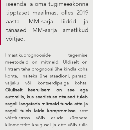
iseenda ja oma tugimeeskonna 
tipptaset maailmas, olles 2019 
aastal MM-sarja liidrid ja 
tänased MM-sarja ametlikud 
võitjad.
Ilmastikuprognooside tegemise 
meetodeid on mitmeid. Üldiselt on 
lihtsam teha prognoosi ühe kindla koha 
kohta,  näiteks ühe staadioni, paraadi 
väljaku või kontserdipaiga kohta. 
Oluliselt keerulisem on see aga 
autorallis, kus seadistuse otsused tuleb 
sageli langetada mitmeid tunde ette ja 
sageli tuleb leida kompromisse,
 sest 
võistlustrass võib asuda kümnete 
kilomeetrite kaugusel ja ette võib tulla 