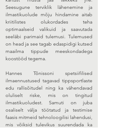
Seesugune terviklik lähenemine ja 
ilmastikuolude mõju hindamine aitab 
kriitilistes olukordades teha 
optimaalseid valikuid ja saavutada 
seeläbi parimaid tulemusi. Tulemused 
on head ja see tagab edaspidigi kutsed 
maailma tippude meeskondadega 
koostööd tegema.
Hannes Tõnissoni spetsiifilised 
ilmaennustused tagavad tippsportlaste 
edu rallisõitudel ning ka vähendavad 
oluliselt riske, mis on tingitud 
ilmastikuoludest. Samuti on juba 
osaliselt välja töötatud ja testimise 
faasis mitmeid tehnoloogilisi lahendusi, 
mis võiksid tulevikus suurendada ka 
igapäevase liikluse turvalisust.