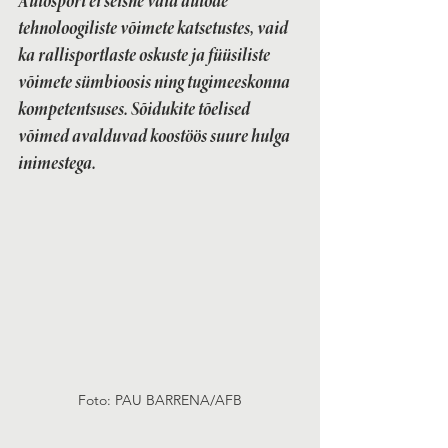
Autosport ei seisne vaid autode 
tehnoloogiliste võimete katsetustes, vaid 
ka rallisportlaste oskuste ja füüsiliste 
võimete sümbioosis ning tugimeeskonna 
kompetentsuses. Sõidukite tõelised 
võimed avalduvad koostöös suure hulga 
inimestega. 
Foto: PAU BARRENA/AFB