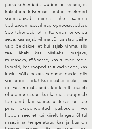
jaoks kohandada. Uudne on ka see, et 
katsetega tutvumisel tehtud märkmed 
võimaldavad minna ühe sammu 
traditsioonilisest ilmaprognoosist edasi. 
See tähendab, et mitte enam ei öelda 
seda, kas sajab vihma või paistab päike 
vaid öeldakse, et kui sajab vihma, siis 
tee läheb kas niiskeks, märjaks, 
mudaseks, rööpasse, kas tulevad teele 
lombid, kas rööpad täituvad veega, kas 
kuskil võib hakata segama madal pilv 
või hoopis udu! Kui paistab päike, siis 
on vaja mõista seda kui kiirelt tõuseb 
õhutemperatuur, kui kärmelt soojeneb 
tee pind, kui suures ulatuses on tee 
pind eksponeeritud päikesele. Või 
hoopis see, et kui kiirelt langeb õhtul 
maapinna temperatuur, kas ja kus on 
kartust musta jää tekkeks jne. 