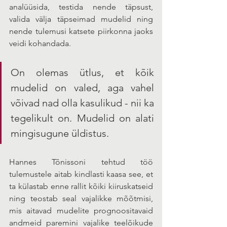
analüüsida, testida nende täpsust, 
valida välja täpseimad mudelid ning 
nende tulemusi katsete piirkonna jaoks 
veidi kohandada. 
On olemas ütlus, et kõik 
mudelid on valed, aga vahel 
võivad nad olla kasulikud - nii ka 
tegelikult on. Mudelid on alati 
mingisugune üldistus. 
Hannes Tõnissoni tehtud töö 
tulemustele aitab kindlasti kaasa see, et 
ta külastab enne rallit kõiki kiiruskatseid 
ning teostab seal vajalikke mõõtmisi, 
mis aitavad mudelite prognoositavaid 
andmeid paremini vajalike teelõikude 