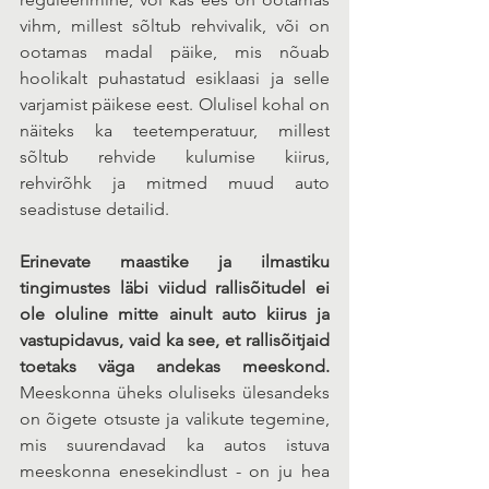
vihm, millest sõltub rehvivalik, või on 
ootamas madal päike, mis nõuab 
hoolikalt puhastatud esiklaasi ja selle 
varjamist päikese eest. Olulisel kohal on 
näiteks ka teetemperatuur, millest 
sõltub rehvide kulumise kiirus, 
rehvirõhk ja mitmed muud auto 
seadistuse detailid.
Erinevate maastike ja ilmastiku 
tingimustes läbi viidud rallisõitudel ei 
ole oluline mitte ainult auto kiirus ja 
vastupidavus, vaid ka see, et rallisõitjaid 
toetaks väga andekas meeskond. 
Meeskonna üheks oluliseks ülesandeks 
on õigete otsuste ja valikute tegemine, 
mis suurendavad ka autos istuva 
meeskonna enesekindlust - on ju hea 