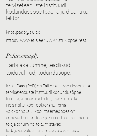
terviseteaduste instituudi
kodundusõppe teooria ja didaktika
lektor
kristi.paas@tlu.ee
https://www.etis.ee/CV/Kristi_Koppel/est
Põhiteema(d):
Tarbijakäitumine, teadlikud
toiduvalikud, kodundusõpe.
Kristi Paas (PhD) on Tallinna Ülikooli loodus- ja 
terviseteaduste instituudi kodundusõppe 
teooria ja didaktika lector, lisaks on ta ka 
Helsingi Ülikooli doktorant. Tema 
valdkonnaks ülikooli tasemeõppes on 
erinevad kodundusega seotud teemad, nagu 
toit ja toitumine, toitumistavad, 
tarbijakasvatus. Tarbimise valdkonnas on 