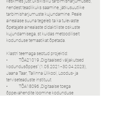
keskmes just üksikisiku tarbimisharjumused, 
nendest teadlikuks saamine, jätkusuutlike 
tarbimisharjumuste kujundamine. Peale 
ainealase suuna tegeleb ta ka tulevaste 
õpetajate ainealaste didaktiliste oskuste 
kujundamisega, st kuidas metoodiliselt 
kodunduse temaatikat õpetada.
Klastri teemaga seotud projektid:
•	TÕA21019 „Digitaalsed väljakutsed 
kodundusõppes“ (1.05.2021−30.04.2023), 
Jaana Taar, Tallinna Ülikool, Loodus- ja 
terviseteaduste instituut
•	TÕA18096 „Digitaalse toega 
õppevahendite loomine kodunduse 
tundideks“ (15.10.2018−14.10.2021), Jaana 
Taar, Tallinna Ülikool, Loodus- ja 
terviseteaduste instituut
•	TÕA16041 „Haridusuuenduse 
kompetentsikeskus Tallinna Ülikoolis“ 
(1.04.2016−30.09.2018), Kristi Vinter-
Nemvalts, Tallinna Ülikool, Haridusteaduste 