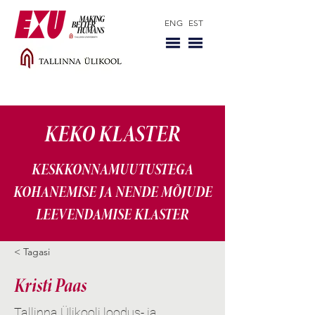
ENG
EST
KEKO KLASTER
KESKKONNAMUUTUSTEGA
KOHANEMISE JA NENDE MÕJUDE
LEEVENDAMISE KLASTER
< Tagasi
Kristi Paas
Tallinna Ülikooli loodus- ja