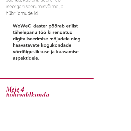
iseorganiseerumisvõime ja
hübriidmudelid.
WoWeC klaster pöörab erilist
tähelepanu töö kiirendatud
digitaliseerimise mõjudele ning
haavatavate kogukondade
võrdõiguslikkuse ja kaasamise
aspektidele.
Meie 4
põhivaldkonda
1. Ebavõrdsus, heaolu ja oskused töö
digitaliseerimisel
2. Kultuuridevaheline suhtlus
3. Väljakutsed töökohal õppimisele