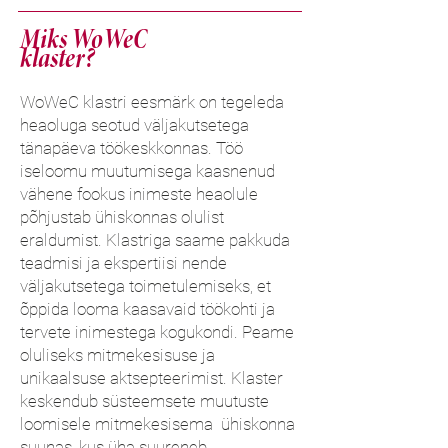
Miks WoWeC
klaster?
WoWeC klastri eesmärk on tegeleda
heaoluga seotud väljakutsetega
tänapäeva töökeskkonnas. Töö
iseloomu muutumisega kaasnenud
vähene fookus inimeste heaolule
põhjustab ühiskonnas olulist
eraldumist. Klastriga saame pakkuda
teadmisi ja ekspertiisi nende
väljakutsetega toimetulemiseks, et
õppida looma kaasavaid töökohti ja
tervete inimestega kogukondi. Peame
oluliseks mitmekesisuse ja
unikaalsuse aktsepteerimist. Klaster
keskendub süsteemsete muutuste
loomisele mitmekesisema ühiskonna
suunas, kus üha suureneb