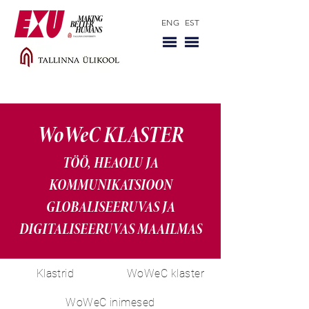
ENG
EST
WoWeC KLASTER
TÖÖ, HEAOLU JA
KOMMUNIKATSIOON
GLOBALISEERUVAS JA
DIGITALISEERUVAS MAAILMAS
Klastrid
WoWeC klaster
WoWeC inimesed