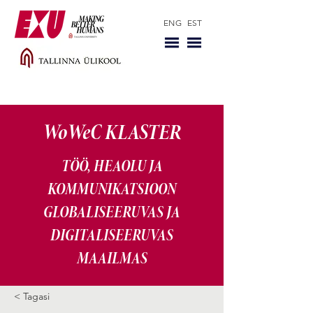
ENG
EST
WoWeC KLASTER
TÖÖ, HEAOLU JA
KOMMUNIKATSIOON
GLOBALISEERUVAS JA
DIGITALISEERUVAS
MAAILMAS
< Tagasi