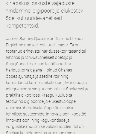
kirjaoskus, oskuste vajaduste
hindamine, digipööre ja elukestev
õpe, kultuuridevahelised
kompetentsid.
James Sunney Quaicoe on Tallinna Ülikooli 
Digitehnoloogiate Instituudi teadur. Ta on 
töötanud erinevatel haridussektori tasanditel 
Ghanas ja rahvusvaheliselt õpetaja ja 
õppejõuna. Lisaks on ta töötanud ka 
hariduskorraldajana – olnud Ghanas 
õppealajuhataja ja asedirektor ning 
korraldanud kommunikatsiooni, tehnoloogia 
integratsiooni ning uuenduslikku õpetamist ja 
praktikaid koolides. Praegu kuulub ta 
teadurina digipöörde ja elukestva õppe 
uurimisrühma lisaks õppetööle sotsio-
tehniliste süsteemide, innovatsiooni koostöö 
innovatsiooni ning kogukondade ja 
võrgustike muutmise valdkondades. Tal on  
õpetaja kutsetunnistus ja -diplom ning 