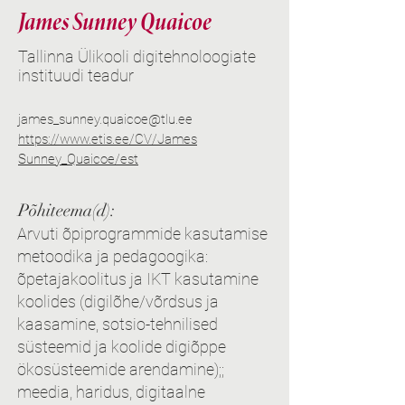
James Sunney Quaicoe
Tallinna Ülikooli digitehnoloogiate
instituudi teadur
james_sunney.quaicoe@tlu.ee
https://www.etis.ee/CV/James
Sunney_Quaicoe/est
Põhiteema(d):
Arvuti õpiprogrammide kasutamise
metoodika ja pedagoogika:
õpetajakoolitus ja IKT kasutamine
koolides (digilõhe/võrdsus ja
kaasamine, sotsio-tehnilised
süsteemid ja koolide digiõppe
ökosüsteemide arendamine);;
meedia, haridus, digitaalne