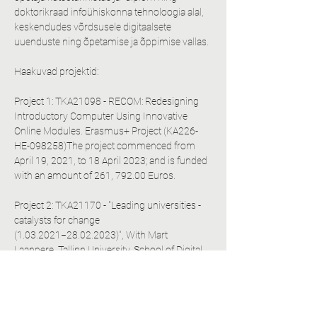
doktorikraad infoühiskonna tehnoloogia alal, 
keskendudes võrdsusele digitaalsete 
uuenduste ning õpetamise ja õppimise vallas.
Haakuvad projektid:
Project 1: TKA21098 - RECOM: Redesigning 
Introductory Computer Using Innovative 
Online Modules. Erasmus+ Project (KA226-
HE-098258)The project commenced from 
April 19, 2021, to 18 April 2023; and is funded 
with an amount of 261, 792.00 Euros.
Project 2: TKA21170 - "Leading universities - 
catalysts for change 
(1.03.2021−28.02.2023)", With Mart 
Laanpere, Tallinn University, School of Digital 
Technologies, Centre for Educational 
Technology.
Project 3: TF3421 -  "Leadership in digitally 